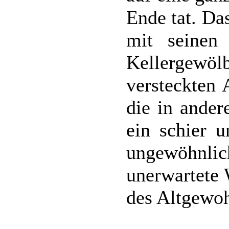
Ende tat. Da
mit seinen
Kellerge
versteckten
die in ande
ein schier u
ungewöhn
unerwartete
des Altgewo