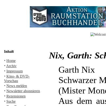
Inhalt
Nix, Garth: S
·
Home
·
Archiv
Garth Nix
·
Impressum
·
Kino- & DVD-
Schwarzer M
Vorschau
·
News melden
(Mister Mon
·
Newsletter abonnieren
·
Rezensionen
Aus dem aust
·
Suche