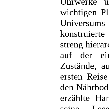
Uhrwerke u
wichtigen P
Universum
konstruiert
streng hiera
auf der ei
Zustände, a
ersten Reise
den Nährbode
erzählte Ha
seine Les