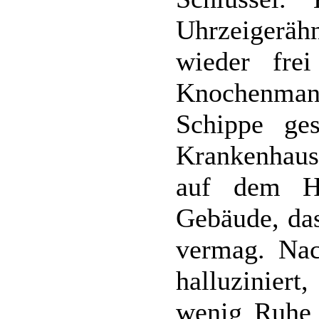
Uhrzeigeräh
wieder fr
Knochenma
Schippe ge
Krankenhaus
auf dem H
Gebäude, da
vermag. Nac
halluziniert
wenig Ruhe 