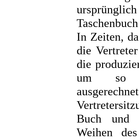
ursprünglich
Taschenbuch 
In Zeiten, d
die Vertrete
die produzie
um so be
ausgerech
Vertretersit
Buch und s
Weihen des