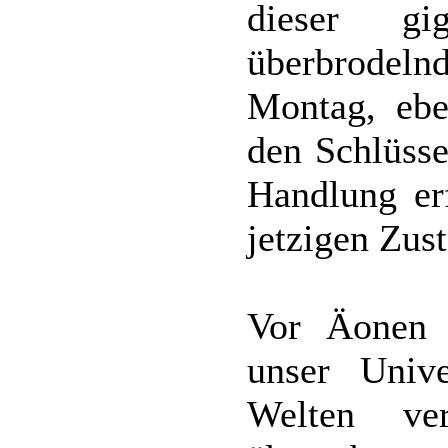
dieser gi
überbrodel
Montag, eb
den Schlüsse
Handlung erf
jetzigen Zus
Vor Äonen 
unser Univ
Welten ver