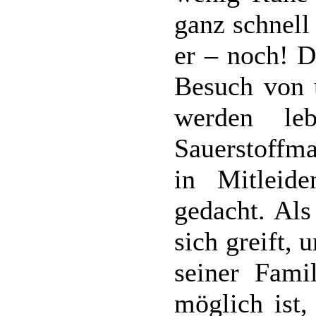
ganz schnell
er – noch! 
Besuch von 
werden le
Sauerstoffm
in Mitleide
gedacht. Al
sich greift, 
seiner Fami
möglich ist