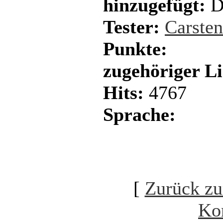
hinzugefügt:
D
Tester:
Carste
Punkte:
zugehöriger L
Hits:
4767
Sprache:
[
Zurück zu
Ko