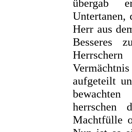
übergab e
Untertanen, 
Herr aus dem
Besseres z
Herrscher
Vermächtni
aufgeteilt u
bewachten 
herrschen d
Machtfülle 