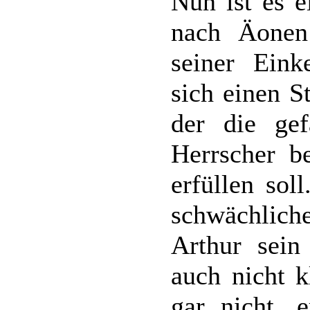
Nun ist es e
nach Äonen
seiner Eink
sich einen S
der die gef
Herrscher b
erfüllen sol
schwächlich
Arthur sein
auch nicht k
gar nicht, 