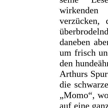
wirkenden
verzücken, 
überbrodel
daneben aber
um frisch un
den hundeähn
Arthurs Spur
die schwarz
„Momo“, wob
auf eine gan