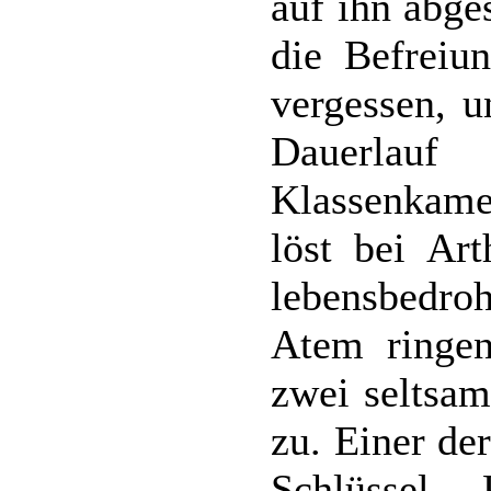
auf ihn abge
die Befreiu
vergessen, 
Dauerlau
Klassenkame
löst bei Ar
lebensbedro
Atem ringe
zwei seltsa
zu. Einer de
Schlüssel.