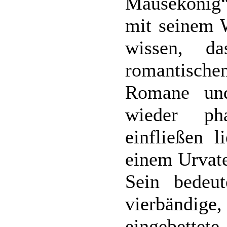
Mäusekönig“ 
mit seinem W
wissen, d
romantische
Romane un
wieder ph
einfließen 
einem Urvate
Sein bedeu
vierbändig
eingebett