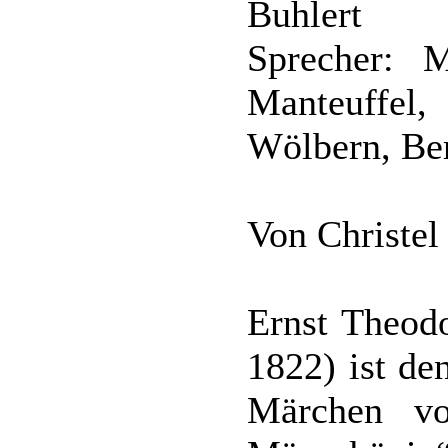
Buhlert
Sprecher: 
Manteuffel
Wölbern, Ber
Von Christel
Ernst Theod
1822) ist de
Märchen v