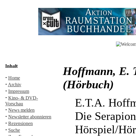
Inhalt
Hoffmann, E. T
·
Home
(Hörbuch)
·
Archiv
·
Impressum
·
Kino- & DVD-
E.T.A. Hoff
Vorschau
·
News melden
Die Serapion
·
Newsletter abonnieren
·
Rezensionen
Hörspiel/Hö
·
Suche