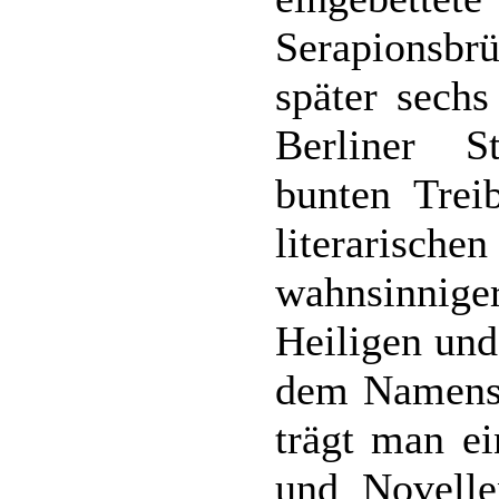
Serapionsbr
später sechs
Berliner S
bunten Trei
literarisc
wahnsinnige
Heiligen und
dem Namensg
trägt man e
und Novelle