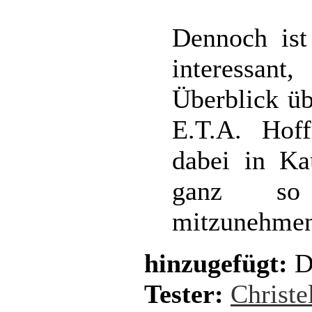
Dennoch ist
interessan
Überblick ü
E.T.A. Hof
dabei in Ka
ganz so 
mitzunehmen
hinzugefügt:
D
Tester:
Christe