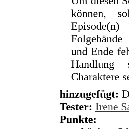
Um diesen So
können, so
Episode(n
Folgebände
und Ende feh
Handlung 
Charaktere s
hinzugefügt:
D
Tester:
Irene 
Punkte: