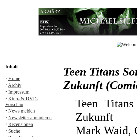
Inhalt
Teen Titans So
·
Home
Zukunft (Comi
·
Archiv
·
Impressum
·
Kino- & DVD-
Teen Titans
Vorschau
·
News melden
Zukunft
·
Newsletter abonnieren
·
Rezensionen
Mark Waid, G
·
Suche