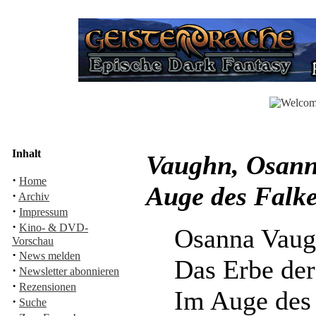
Inhalt
Vaughn, Osann
·
Home
Auge des Falk
·
Archiv
·
Impressum
·
Kino- & DVD-
Osanna Vau
Vorschau
·
News melden
Das Erbe de
·
Newsletter abonnieren
·
Rezensionen
Im Auge des
·
Suche