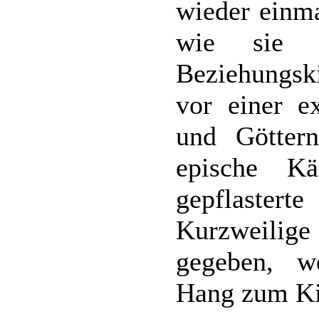
wieder einma
wie sie 
Beziehungski
vor einer e
und Götter
epische K
gepflaste
Kurzweilig
gegeben, w
Hang zum Kit