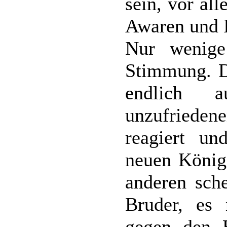
sein, vor al
Awaren und I
Nur wenige
Stimmung. Da
endlich 
unzufrieden
reagiert un
neuen König
anderen sch
Bruder, es 
gegen den E