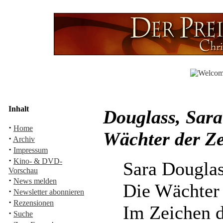
Inhalt
Douglass, Sara
·
Home
Wächter der Ze
·
Archiv
·
Impressum
·
Kino- & DVD-
Sara Dougla
Vorschau
·
News melden
Die Wächter 
·
Newsletter abonnieren
·
Rezensionen
Im Zeichen d
·
Suche