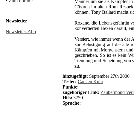
·
Zum Forum!
Männer um sie als Kämpfer in 
Cäsaren im alten Rom Respekt 
können. Tony Ballard macht sic
Newsletter
Roxane, die Lebensgefährtin vo
konvertierten Hexen darauf, ei
Newsletter-Abo
Versiert, wie immer wenn der A
zur Belustigung auf die alte 
Kämpfen mit Morgenstern und N
geschrieben. So ist es kein W
Trennung und Scheidung von sei
zu.
hinzugefügt:
September 27th 2006
Tester:
Carsten Kuhr
Punkte:
zugehöriger Link:
Zaubermond Verl
Hits:
3750
Sprache: