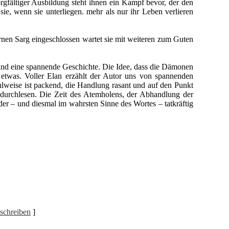
gfältiger Ausbildung steht ihnen ein Kampf bevor, der den
e, wenn sie unterliegen. mehr als nur ihr Leben verlieren
ernen Sarg eingeschlossen wartet sie mit weiteren zum Guten
land eine spannende Geschichte. Die Idee, dass die Dämonen
 etwas. Voller Elan erzählt der Autor uns von spannenden
lweise ist packend, die Handlung rasant und auf den Punkt
h durchlesen. Die Zeit des Atemholens, der Abhandlung der
er – und diesmal im wahrsten Sinne des Wortes – tatkräftig
schreiben
]