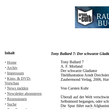
Inhalt
Tony Ballard 7: Der schwarze Gladi
·
Tony Ballard 7
Home
A. F. Morland
·
Archiv
Der schwarze Gladiator
·
Impressum
Titelillustration Arndt Drechsler
·
Kino- & DVD-
Zaubermond Verlag, 2006, Har
Vorschau
·
News melden
Von Carsten Kuhr
·
Newsletter abonnieren
Überall auf der Welt verschwin
·
Rezensionen
Selbstmord begangen, oder sc
·
Suche
Die Spur führt nach Afghanist