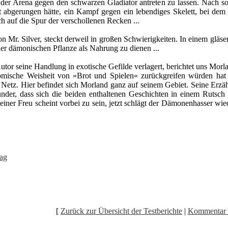
der Arena gegen den schwarzen Gladiator antreten zu lassen. Nach sor
abgerungen hätte, ein Kampf gegen ein lebendiges Skelett, bei dem si
h auf die Spur der verschollenen Recken ...
n Mr. Silver, steckt derweil in großen Schwierigkeiten. In einem gläs
ner dämonischen Pflanze als Nahrung zu dienen ...
utor seine Handlung in exotische Gefilde verlagert, berichtet uns Mor
römische Weisheit von »Brot und Spielen« zurückgreifen würden hat
etz. Hier befindet sich Morland ganz auf seinem Gebiet. Seine Erzäh
under, dass sich die beiden enthaltenen Geschichten in einem Rutsc
ner Freu scheint vorbei zu sein, jetzt schlägt der Dämonenhasser wied
ag
[
Zurück zur Übersicht der Testberichte
|
Kommentar 