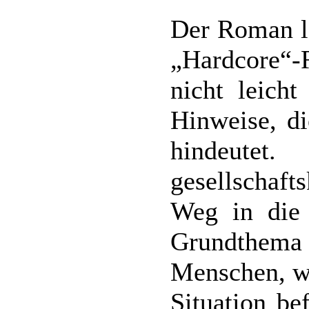
Der Roman lä
„Hardcore“-
nicht leicht
Hinweise, di
hindeu
gesellschaf
Weg in die
Grundthem
Menschen, we
Situation b