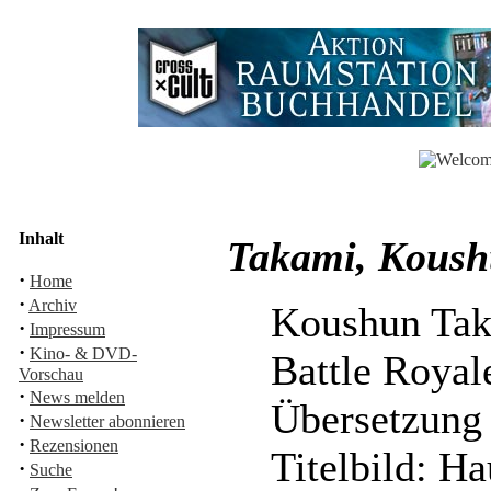
Inhalt
Takami, Koushu
·
Home
·
Archiv
Koushun Ta
·
Impressum
·
Kino- & DVD-
Battle Royal
Vorschau
·
News melden
Übersetzung
·
Newsletter abonnieren
·
Rezensionen
Titelbild: 
·
Suche