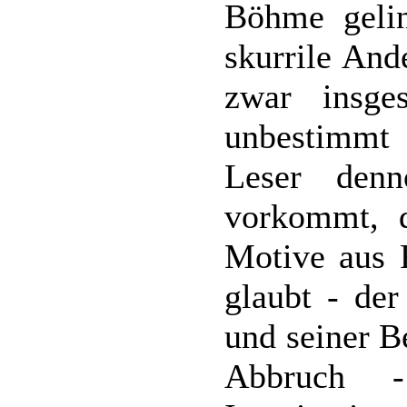
Böhme gelin
skurrile And
zwar insge
unbestimmt
Leser denn
vorkommt, d
Motive aus 
glaubt - der
und seiner B
Abbruch 