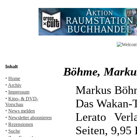
Inhalt
Böhme, Marku
·
Home
·
Archiv
Markus Böh
·
Impressum
·
Kino- & DVD-
Das Wakan-
Vorschau
·
News melden
Lerato Verl
·
Newsletter abonnieren
·
Rezensionen
Seiten, 9,9
·
Suche