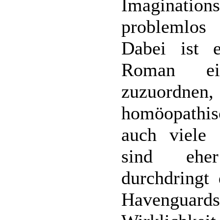
Imaginatio
problemlos
Dabei ist 
Roman ei
zuzuordne
homöopathi
auch viele 
sind ehe
durchdringt
Havenguard