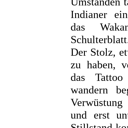
Umständen tä
Indianer ei
das Wakan
Schulterblatt
Der Stolz, e
zu haben, v
das Tatto
wandern be
Verwüstung 
und erst u
Stillstand k