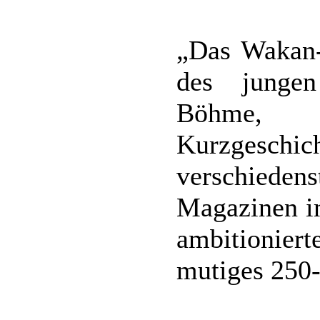
„Das Wakan-
des junge
Böhme,
Kurzgeschi
verschied
Magazinen im
ambitionie
mutiges 250-