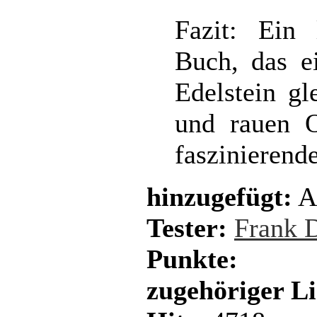
Fazit: Ein 
Buch, das e
Edelstein gl
und rauen O
faszinierend
hinzugefügt:
Au
Tester:
Frank 
Punkte:
zugehöriger L