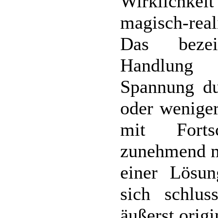
Wirklichk
magisch-real
Das bezei
Handlung 
Spannung du
oder weniger
mit Forts
zunehmend ma
einer Lösun
sich schlus
äußerst origi