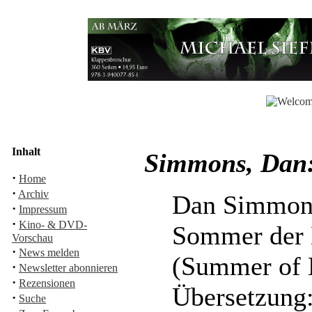
Inhalt
Simmons, Dan:
·
Home
·
Archiv
Dan Simmon
·
Impressum
·
Kino- & DVD-
Sommer der 
Vorschau
·
News melden
(Summer of 
·
Newsletter abonnieren
·
Rezensionen
Übersetzung
·
Suche