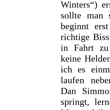
Winters“) er
sollte man
beginnt ers
richtige Bis
in Fahrt z
keine Helde
ich es einm
laufen neb
Dan Simmo
springt, le