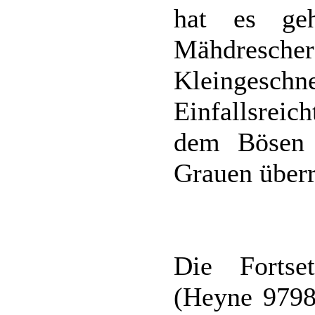
hat es ge
Mähdre
Kleingesch
Einfallsreic
dem Bösen 
Grauen überr
Die Fortset
(Heyne 9798