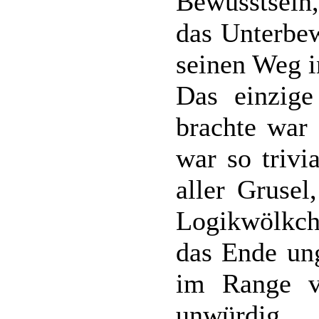
Bewusstsein,
das Unterbew
seinen Weg i
Das einzig
brachte war
war so trivi
aller Grusel
Logikwölkche
das Ende un
im Range v
unwürdig.