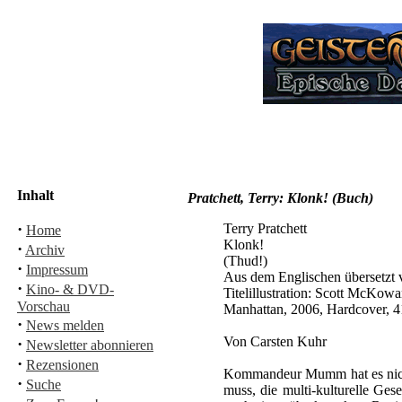
Inhalt
Pratchett, Terry: Klonk! (Buch)
·
Terry Pratchett
Home
Klonk!
·
Archiv
(Thud!)
·
Impressum
Aus dem Englischen übersetzt 
·
Kino- & DVD-
Titelillustration: Scott McKow
Vorschau
Manhattan, 2006, Hardcover, 
·
News melden
Von Carsten Kuhr
·
Newsletter abonnieren
·
Rezensionen
Kommandeur Mumm hat es nicht e
·
Suche
muss, die multi-kulturelle Ges