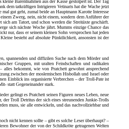
 kleine Barentnahmen aus der Kasse gestolpert ist. Der Tag
k dem tatkräftigen Intrigieren Vetinaris hat die Wache jetzt
e mal gut geht, zumal beide an Hauptmann Karotte Interesse
 einem Zwerg, nein, nicht einem, sondern dem Anführer der
 sich am Tatort, und schon werden die Streitäxte geschärft.
Zwerge sich nächste Woche jährt. Mumms einzige Chance das
ickt nur, dass er seinem kleinen Sohn versprochen hat jeden
eine besteht auf absolute Pünktlichkeit, ansonsten ist der
men, spannenden und diffizilen Suche nach dem Mörder und
nischer Gruppen, mit uralten Feindschaften und radikalen
 – alles bekommt, wie von Pratchett gewohnt ansprechend
setzung zwischen der moslemischen Hisbollah und Israel oder
en Einblick ins organisierte Verbrechen – der Troll-Pate ist
it- statt Gegeneinander stark.
eder gelingt es Pratchett seinen Figuren neues Leben, neue
 der Troll Detritus der sich eines streunenden Junkie-Trolls
den muss, sie alle entwickeln, und das nachvollziehbar und
noch nicht kennen sollte – gibt es solche Leser überhaupt? –
deren Bewohner der von der Schildkröte getragenen Welten