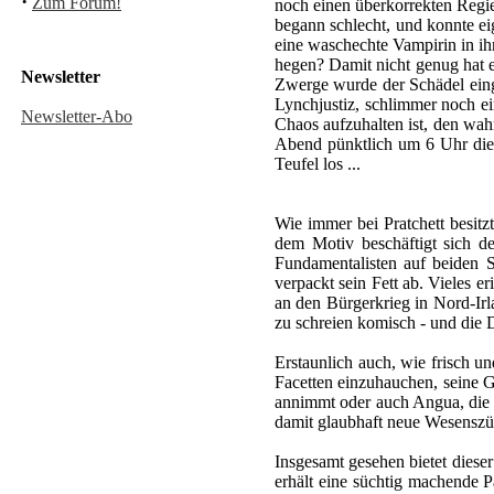
·
Zum Forum!
noch einen überkorrekten Regie
begann schlecht, und konnte eig
eine waschechte Vampirin in ih
hegen? Damit nicht genug hat 
Newsletter
Zwerge wurde der Schädel einge
Lynchjustiz, schlimmer noch e
Newsletter-Abo
Chaos aufzuhalten ist, den wah
Abend pünktlich um 6 Uhr diese
Teufel los ...
Wie immer bei Pratchett besit
dem Motiv beschäftigt sich de
Fundamentalisten auf beiden 
verpackt sein Fett ab. Vieles 
an den Bürgerkrieg in Nord-Irla
zu schreien komisch - und die D
Erstaunlich auch, wie frisch u
Facetten einzuhauchen, seine Ge
annimmt oder auch Angua, die m
damit glaubhaft neue Wesenszü
Insgesamt gesehen bietet dieser
erhält eine süchtig machende 