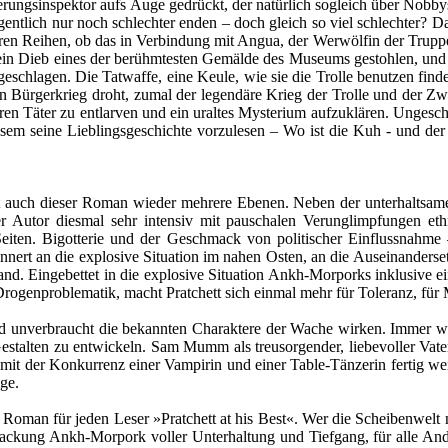
rungsinspektor aufs Auge gedrückt, der natürlich sogleich über Nobbys
entlich nur noch schlechter enden – doch gleich so viel schlechter? Dan
ren Reihen, ob das in Verbindung mit Angua, der Werwölfin der Trupp
ein Dieb eines der berühmtesten Gemälde des Museums gestohlen, und
schlagen. Die Tatwaffe, eine Keule, wie sie die Trolle benutzen findet
in Bürgerkrieg droht, zumal der legendäre Krieg der Trolle und der 
ren Täter zu entlarven und ein uraltes Mysterium aufzuklären. Ungesch
m seine Lieblingsgeschichte vorzulesen – Wo ist die Kuh - und der Kl
zt auch dieser Roman wieder mehrere Ebenen. Neben der unterhaltsa
r Autor diesmal sehr intensiv mit pauschalen Verunglimpfungen eth
Seiten. Bigotterie und der Geschmack von politischer Einflussnahme
erinnert an die explosive Situation im nahen Osten, an die Auseinander
nd. Eingebettet in die explosive Situation Ankh-Morporks inklusive ein
rogenproblematik, macht Pratchett sich einmal mehr für Toleranz, für M
nd unverbraucht die bekannten Charaktere der Wache wirken. Immer wi
stalten zu entwickeln. Sam Mumm als treusorgender, liebevoller Vater,
it der Konkurrenz einer Vampirin und einer Table-Tänzerin fertig wer
ge.
 Roman für jeden Leser »Pratchett at his Best«. Wer die Scheibenwelt 
Packung Ankh-Morpork voller Unterhaltung und Tiefgang, für alle An