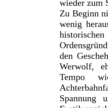
wieder zum S
Zu Beginn n
wenig heraus
historisc
Ordensgründ
den Gescheh
Werwolf, e
Tempo wie
Achterbahnf
Spannung u