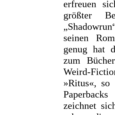
erfreuen si
größter B
„Shadowrun
seinen Rom
genug hat d
zum Bücherf
Weird-Fiction
»Ritus«, so 
Paperback
zeichnet sic