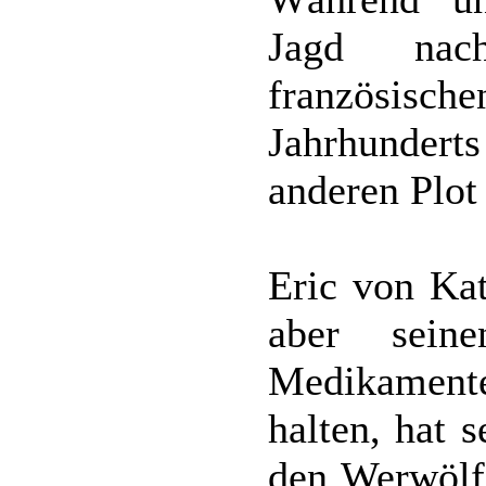
Jagd na
französis
Jahrhunder
anderen Plot 
Eric von Kat
aber sein
Medikamen
halten, hat 
den Werwölf