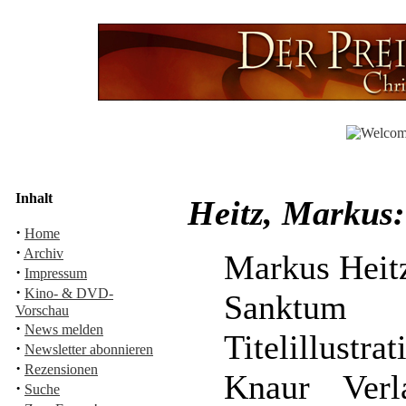
Inhalt
Heitz, Markus
·
Home
·
Archiv
Markus Heit
·
Impressum
·
Kino- & DVD-
Sanktum
Vorschau
·
News melden
Titelillustra
·
Newsletter abonnieren
·
Rezensionen
Knaur Verl
·
Suche