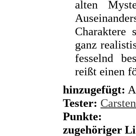
alten Myst
Auseinand
Charaktere 
ganz realist
fesselnd be
reißt einen f
hinzugefügt:
A
Tester:
Carste
Punkte:
zugehöriger L