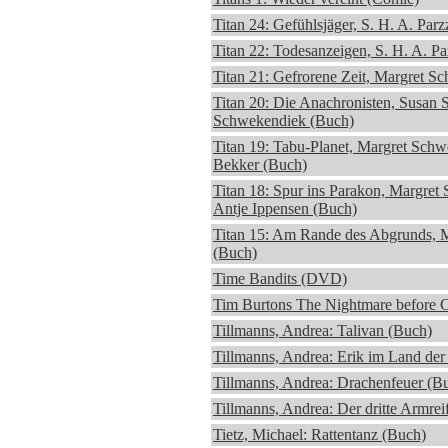
Titan 24: Gefühlsjäger, S. H. A. Parz
Titan 22: Todesanzeigen, S. H. A. Pa
Titan 21: Gefrorene Zeit, Margret 
Titan 20: Die Anachronisten, Susan
Schwekendiek (Buch)
Titan 19: Tabu-Planet, Margret Sch
Bekker (Buch)
Titan 18: Spur ins Parakon, Margre
Antje Ippensen (Buch)
Titan 15: Am Rande des Abgrunds, M
(Buch)
Time Bandits (DVD)
Tim Burtons The Nightmare before 
Tillmanns, Andrea: Talivan (Buch)
Tillmanns, Andrea: Erik im Land de
Tillmanns, Andrea: Drachenfeuer (B
Tillmanns, Andrea: Der dritte Armrei
Tietz, Michael: Rattentanz (Buch)