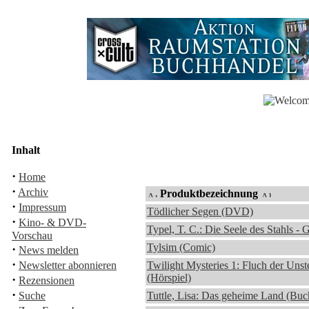
Inhalt
·
Home
·
Archiv
Produktbezeichnung
·
Impressum
Tödlicher Segen (DVD)
·
Kino- & DVD-
Typel, T. C.: Die Seele des Stahls - 
Vorschau
Tylsim (Comic)
·
News melden
·
Newsletter abonnieren
Twilight Mysteries 1: Fluch der Unste
(Hörspiel)
·
Rezensionen
·
Suche
Tuttle, Lisa: Das geheime Land (Buc