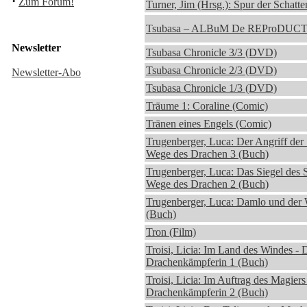
·
Zum Forum!
Turner, Jim (Hrsg.): Spur der Schatt
Tsubasa – ALBuM De REProDUCTi
Newsletter
Tsubasa Chronicle 3/3 (DVD)
Tsubasa Chronicle 2/3 (DVD)
Newsletter-Abo
Tsubasa Chronicle 1/3 (DVD)
Träume 1: Coraline (Comic)
Tränen eines Engels (Comic)
Trugenberger, Luca: Der Angriff der 
Wege des Drachen 3 (Buch)
Trugenberger, Luca: Das Siegel des S
Wege des Drachen 2 (Buch)
Trugenberger, Luca: Damlo und der
(Buch)
Tron (Film)
Troisi, Licia: Im Land des Windes - 
Drachenkämpferin 1 (Buch)
Troisi, Licia: Im Auftrag des Magiers
Drachenkämpferin 2 (Buch)