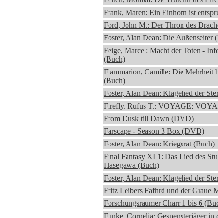
Frank, Maren: Ein Einhorn ist entsp
Ford, John M.: Der Thron des Drach
Foster, Alan Dean: Die Außenseiter 
Feige, Marcel: Macht der Toten - Inf
(Buch)
Flammarion, Camille: Die Mehrheit 
(Buch)
Foster, Alan Dean: Klagelied der Ste
Firefly, Rufus T.: VOYAGE; VOY
From Dusk till Dawn (DVD)
Farscape - Season 3 Box (DVD)
Foster, Alan Dean: Kriegsrat (Buch)
Final Fantasy XI 1: Das Lied des St
Hasegawa (Buch)
Foster, Alan Dean: Klagelied der Ste
Fritz Leibers Fafhrd und der Graue 
Forschungsraumer Charr 1 bis 6 (Bu
Funke, Cornelia: Gespensterjäger in 