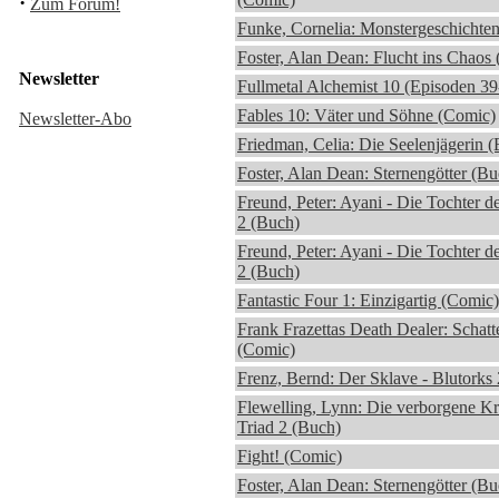
·
Zum Forum!
Funke, Cornelia: Monstergeschichte
Foster, Alan Dean: Flucht ins Chaos
Newsletter
Fullmetal Alchemist 10 (Episoden 3
Fables 10: Väter und Söhne (Comic)
Newsletter-Abo
Friedman, Celia: Die Seelenjägerin 
Foster, Alan Dean: Sternengötter (Bu
Freund, Peter: Ayani - Die Tochter d
2 (Buch)
Freund, Peter: Ayani - Die Tochter d
2 (Buch)
Fantastic Four 1: Einzigartig (Comic)
Frank Frazettas Death Dealer: Schat
(Comic)
Frenz, Bernd: Der Sklave - Blutorks
Flewelling, Lynn: Die verborgene Kr
Triad 2 (Buch)
Fight! (Comic)
Foster, Alan Dean: Sternengötter (Bu