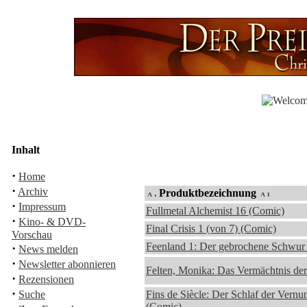
Inhalt
·
Home
·
Archiv
Produktbezeichnung
·
Impressum
Fullmetal Alchemist 16 (Comic)
·
Kino- & DVD-
Final Crisis 1 (von 7) (Comic)
Vorschau
Feenland 1: Der gebrochene Schwur
·
News melden
·
Newsletter abonnieren
Felten, Monika: Das Vermächtnis der
·
Rezensionen
·
Suche
Fins de Siècle: Der Schlaf der Vernu
(Comic)