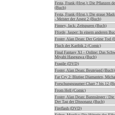
Festa, Frank (Hrsg.): Die Pflanzen de
(Buch)
Festa, Frank (Hrsg.): Die graue Ma
- Meister der Angst 2 (Buch)
Finney, Jack: Zeitspuren (Buch)
Fforde, Jasper: In einem anderen Bu
Foster, Alan Dean: Der Grüne Tod (
Fluch der Karibik 2 (Comic)
Final Fantasy XI – Online: Das Schw
Miyabi Hasegawa (Buch)
Fragile (DVD)
Foster, Alan Dean: Beutejagd (Buch)
Far Cry 2: Blutige Diamanten, Micha
Forschungsraumer Charr 7 bis 12 (B
From Hell (Comic)
Foster, Alan Dean: Bannsänger / Die 
Der Tag der Dissonanz (Buch)
Fireflash (DVD)
Felten, Monika: Die Hüterin des Elf