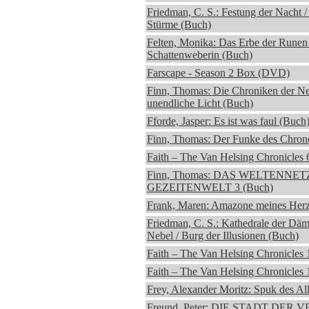
Friedman, C. S.: Festung der Nacht / 
Stürme (Buch)
Felten, Monika: Das Erbe der Runen 
Schattenweberin (Buch)
Farscape - Season 2 Box (DVD)
Finn, Thomas: Die Chroniken der Ne
unendliche Licht (Buch)
Fforde, Jasper: Es ist was faul (Buch
Finn, Thomas: Der Funke des Chron
Faith – The Van Helsing Chronicles 6
Finn, Thomas: DAS WELTENNETZ
GEZEITENWELT 3 (Buch)
Frank, Maren: Amazone meines Herz
Friedman, C. S.: Kathedrale der Däm
Nebel / Burg der Illusionen (Buch)
Faith – The Van Helsing Chronicles 1
Faith – The Van Helsing Chronicles 1
Frey, Alexander Moritz: Spuk des Al
Freund, Peter: DIE STADT DER