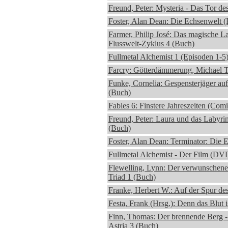
Freund, Peter: Mysteria - Das Tor de
Foster, Alan Dean: Die Echsenwelt 
Farmer, Philip José: Das magische La
Flusswelt-Zyklus 4 (Buch)
Fullmetal Alchemist 1 (Episoden 1-
Farcry: Götterdämmerung, Michael T
Funke, Cornelia: Gespensterjäger auf
(Buch)
Fables 6: Finstere Jahreszeiten (Comi
Freund, Peter: Laura und das Labyrin
(Buch)
Foster, Alan Dean: Terminator: Die 
Fullmetal Alchemist - Der Film (DV
Flewelling, Lynn: Der verwunschene
Triad 1 (Buch)
Franke, Herbert W.: Auf der Spur de
Festa, Frank (Hrsg.): Denn das Blut 
Finn, Thomas: Der brennende Berg 
Astria 3 (Buch)