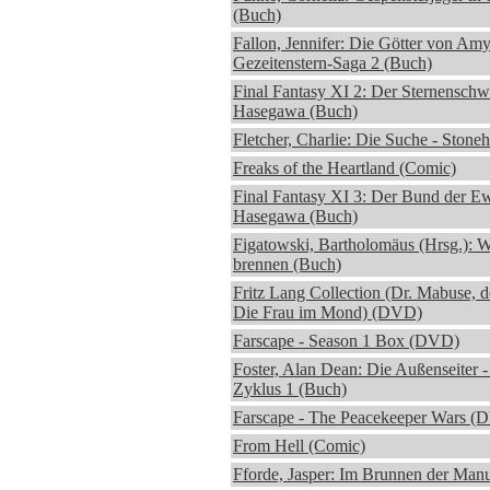
(Buch)
Fallon, Jennifer: Die Götter von Amy
Gezeitenstern-Saga 2 (Buch)
Final Fantasy XI 2: Der Sternenschw
Hasegawa (Buch)
Fletcher, Charlie: Die Suche - Stone
Freaks of the Heartland (Comic)
Final Fantasy XI 3: Der Bund der Ew
Hasegawa (Buch)
Figatowski, Bartholomäus (Hrsg.): W
brennen (Buch)
Fritz Lang Collection (Dr. Mabuse, de
Die Frau im Mond) (DVD)
Farscape - Season 1 Box (DVD)
Foster, Alan Dean: Die Außenseiter
Zyklus 1 (Buch)
Farscape - The Peacekeeper Wars (
From Hell (Comic)
Fforde, Jasper: Im Brunnen der Manu