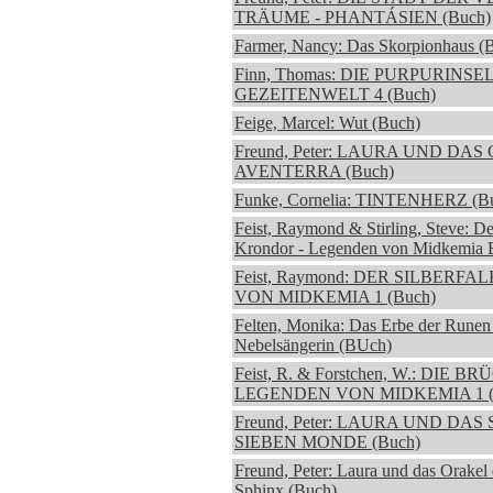
TRÄUME - PHANTÁSIEN (Buch)
Farmer, Nancy: Das Skorpionhaus (
Finn, Thomas: DIE PURPURINSEL
GEZEITENWELT 4 (Buch)
Feige, Marcel: Wut (Buch)
Freund, Peter: LAURA UND DA
AVENTERRA (Buch)
Funke, Cornelia: TINTENHERZ (B
Feist, Raymond & Stirling, Steve: D
Krondor - Legenden von Midkemia 
Feist, Raymond: DER SILBERFA
VON MIDKEMIA 1 (Buch)
Felten, Monika: Das Erbe der Runen
Nebelsängerin (BUch)
Feist, R. & Forstchen, W.: DIE BR
LEGENDEN VON MIDKEMIA 1 (
Freund, Peter: LAURA UND DAS
SIEBEN MONDE (Buch)
Freund, Peter: Laura und das Orakel 
Sphinx (Buch)