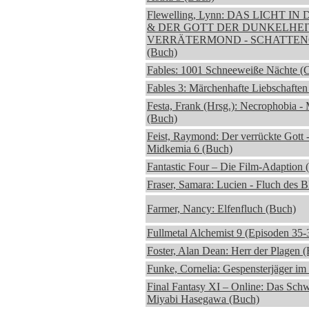
Flewelling, Lynn: DAS LICHT I
& DER GOTT DER DUNKELHEI
VERRÄTERMOND - SCHATTENGI
(Buch)
Fables: 1001 Schneeweiße Nächte (
Fables 3: Märchenhafte Liebschafte
Festa, Frank (Hrsg.): Necrophobia - 
(Buch)
Feist, Raymond: Der verrückte Gott 
Midkemia 6 (Buch)
Fantastic Four – Die Film-Adaption 
Fraser, Samara: Lucien - Fluch des B
Farmer, Nancy: Elfenfluch (Buch)
Fullmetal Alchemist 9 (Episoden 35
Foster, Alan Dean: Herr der Plagen 
Funke, Cornelia: Gespensterjäger im
Final Fantasy XI – Online: Das Schw
Miyabi Hasegawa (Buch)