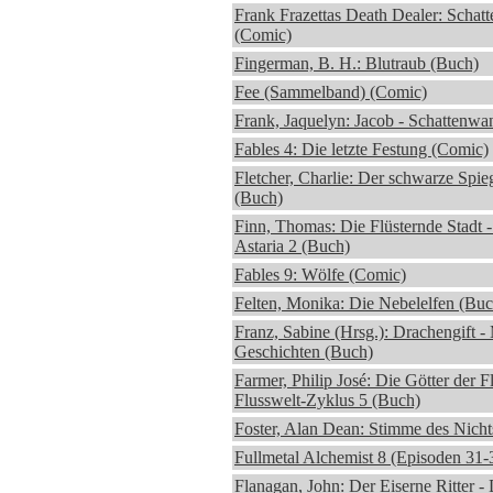
Frank Frazettas Death Dealer: Schat
(Comic)
Fingerman, B. H.: Blutraub (Buch)
Fee (Sammelband) (Comic)
Frank, Jaquelyn: Jacob - Schattenwa
Fables 4: Die letzte Festung (Comic)
Fletcher, Charlie: Der schwarze Spieg
(Buch)
Finn, Thomas: Die Flüsternde Stadt 
Astaria 2 (Buch)
Fables 9: Wölfe (Comic)
Felten, Monika: Die Nebelelfen (Buc
Franz, Sabine (Hrsg.): Drachengift -
Geschichten (Buch)
Farmer, Philip José: Die Götter der F
Flusswelt-Zyklus 5 (Buch)
Foster, Alan Dean: Stimme des Nicht
Fullmetal Alchemist 8 (Episoden 31
Flanagan, John: Der Eiserne Ritter 