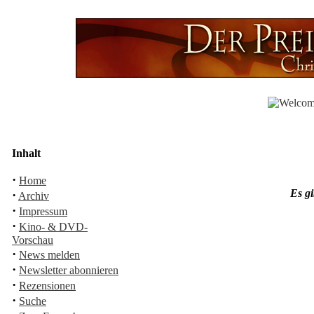
Inhalt
·
Home
Es gi
·
Archiv
·
Impressum
·
Kino- & DVD-
Vorschau
·
News melden
·
Newsletter abonnieren
·
Rezensionen
·
Suche