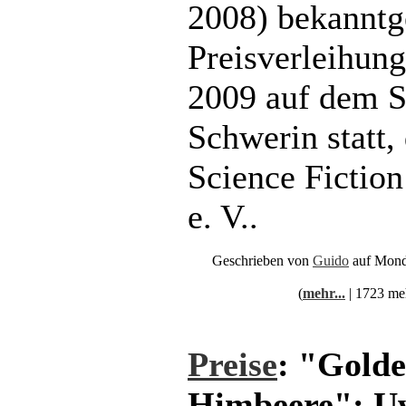
2008) bekanntg
Preisverleihung
2009 auf dem S
Schwerin statt,
Science Fictio
e. V..
Geschrieben von
Guido
auf Mond
(
mehr...
| 1723 me
Preise
: "Gold
Himbeere": Uw