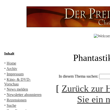
Inhalt
Phantasti
·
Home
·
Archiv
·
Impressum
In diesem Thema suchen:
·
Kino- & DVD-
Vorschau
[
Zurück zur
·
News melden
·
Newsletter abonnieren
Sie ein 
·
Rezensionen
·
Suche