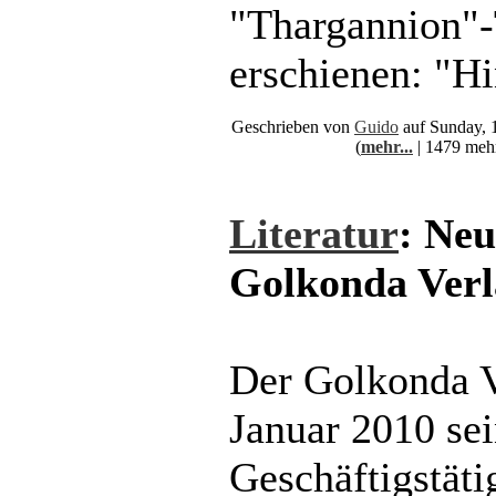
"Thargannion"-T
erschienen: "H
Geschrieben von
Guido
auf Sunday, 
(
mehr...
| 1479 meh
Literatur
: Neu
Golkonda Verl
Der Golkonda V
Januar 2010 se
Geschäftigstät