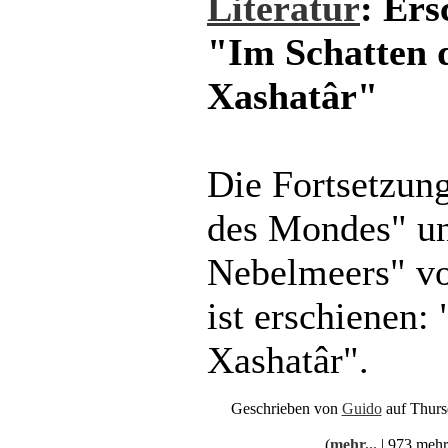
Literatur
: Ers
"Im Schatten 
Xashatâr"
Die Fortsetzun
des Mondes" un
Nebelmeers" vo
ist erschienen:
Xashatâr".
Geschrieben von
Guido
auf Thurs
(
mehr...
| 973 mehr