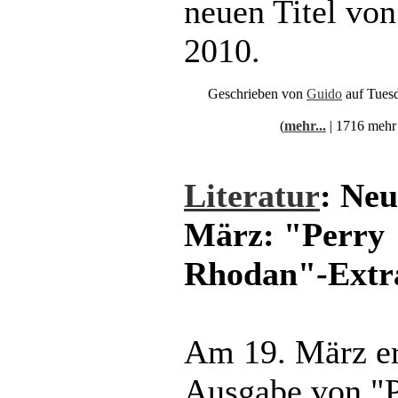
neuen Titel von
2010.
Geschrieben von
Guido
auf Tuesd
(
mehr...
| 1716 mehr
Literatur
: Ne
März: "Perry
Rhodan"-Extr
Am 19. März er
Ausgabe von "