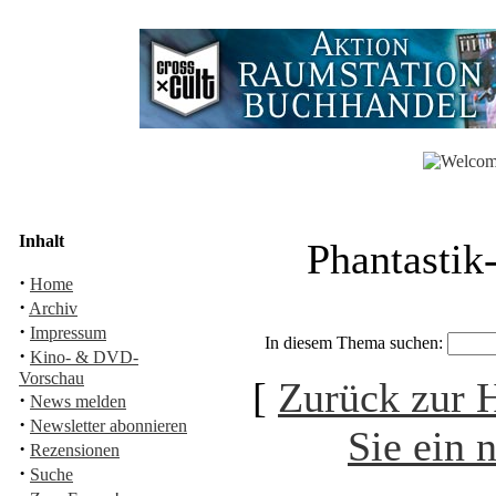
Inhalt
Phantastik
·
Home
·
Archiv
·
Impressum
In diesem Thema suchen:
·
Kino- & DVD-
Vorschau
[
Zurück zur
·
News melden
·
Newsletter abonnieren
Sie ein 
·
Rezensionen
·
Suche