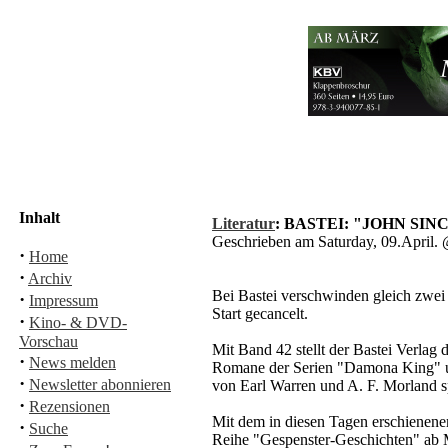
Inhalt
Literatur
: BASTEI: "JOHN SI
Geschrieben am Saturday, 09.April
·
Home
·
Archiv
Bei Bastei verschwinden gleich zwei
·
Impressum
Start gecancelt.
·
Kino- & DVD-
Vorschau
Mit Band 42 stellt der Bastei Verlag 
·
News melden
Romane der Serien "Damona King" u
·
Newsletter abonnieren
von Earl Warren und A. F. Morland sp
·
Rezensionen
Mit dem in diesen Tagen erschienenem
·
Suche
Reihe "Gespenster-Geschichten" ab Ma