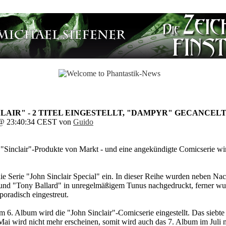
NCLAIR" - 2 TITEL EINGESTELLT, "DAMPYR" GECANCELT
. @ 23:40:34 CEST von
Guido
 "Sinclair"-Produkte von Markt - und eine angekündigte Comicserie w
die Serie "John Sinclair Special" ein. In dieser Reihe wurden neben Na
nd "Tony Ballard" in unregelmäßigem Tunus nachgedruckt, ferner wu
oradisch eingestreut.
 6. Album wird die "John Sinclair"-Comicserie eingestellt. Das siebte
i wird nicht mehr erscheinen, somit wird auch das 7. Album im Juli n