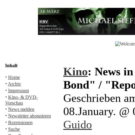
Inhalt
Kino
: News i
·
Home
Bond" / "Rep
·
Archiv
·
Impressum
Geschrieben am
·
Kino- & DVD-
Vorschau
08.January. @
·
News melden
·
Newsletter abonnieren
Guido
·
Rezensionen
·
Suche