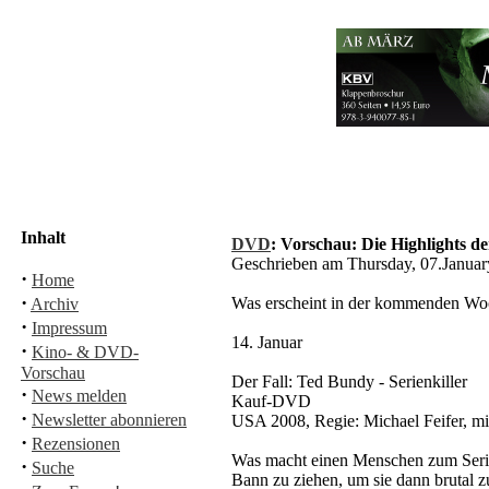
Inhalt
DVD
: Vorschau: Die Highlights d
Geschrieben am Thursday, 07.Janua
·
Home
·
Was erscheint in der kommenden Woc
Archiv
·
Impressum
14. Januar
·
Kino- & DVD-
Vorschau
Der Fall: Ted Bundy - Serienkiller
·
News melden
Kauf-DVD
·
Newsletter abonnieren
USA 2008, Regie: Michael Feifer, mi
·
Rezensionen
Was macht einen Menschen zum Serien
·
Suche
Bann zu ziehen, um sie dann brutal 