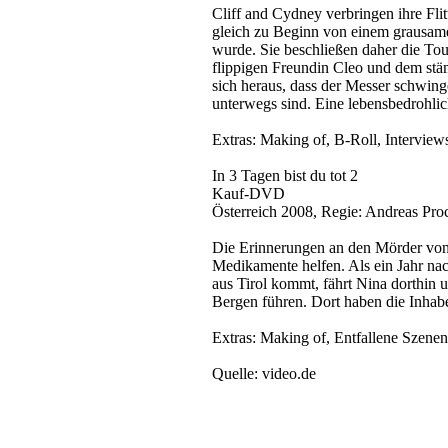
Cliff and Cydney verbringen ihre Fli
gleich zu Beginn von einem grausamen
wurde. Sie beschließen daher die To
flippigen Freundin Cleo und dem stäm
sich heraus, dass der Messer schwinge
unterwegs sind. Eine lebensbedrohli
Extras: Making of, B-Roll, Interview
In 3 Tagen bist du tot 2
Kauf-DVD
Österreich 2008, Regie: Andreas Proc
Die Erinnerungen an den Mörder von 
Medikamente helfen. Als ein Jahr nac
aus Tirol kommt, fährt Nina dorthin 
Bergen führen. Dort haben die Inhabe
Extras: Making of, Entfallene Szen
Quelle: video.de