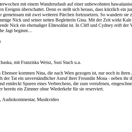
tterwochen mit einem Wanderurlaub auf einer unbewohnten hawaiianisch
 Ereignis überschattet. Denn es stellt sich heraus, dass kürzlich ein 
ur gemeinsam mit zwei weiteren Pärchen fortzusetzen. So wandern sie
mige Nick und seiner netten Begleiterin Gina. Mit der Zeit wirkt Kale 
nde Nick ein ehemaliger Elitesoldat ist. In Cliff und Cydney reift der V
che Jagt beginnt…
s
haska, mit Franziska Weisz, Susi Stach u.a.
Ebensee kommen Nina, die nach Wien gezogen ist, nur noch in ihren 
h der Tat ein unverständlicher Anruf ihrer Freundin Mona - neben ihr d
und entdeckt Spuren eines Verbrechens, die zum verrufenen, eingeschn
r bereits ein Zimmer ohne Wiederkehr für sie reserviert.
en, Audiokommentar, Musikvideo