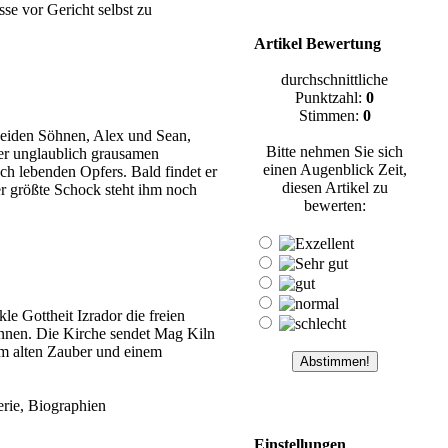
isse vor Gericht selbst zu
Artikel Bewertung
durchschnittliche
Punktzahl:
0
Stimmen:
0
beiden Söhnen, Alex und Sean,
Bitte nehmen Sie sich
ner unglaublich grausamen
einen Augenblick Zeit,
ch lebenden Opfers. Bald findet er
diesen Artikel zu
er größte Schock steht ihm noch
bewerten:
le Gottheit Izrador die freien
können. Die Kirche sendet Mag Kiln
em alten Zauber und einem
erie, Biographien
Einstellungen