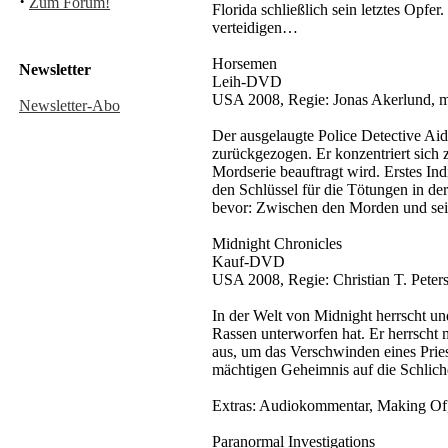
·
Zum Forum!
Florida schließlich sein letztes Opfer
verteidigen…
Horsemen
Newsletter
Leih-DVD
USA 2008, Regie: Jonas Akerlund, mi
Newsletter-Abo
Der ausgelaugte Police Detective Ai
zurückgezogen. Er konzentriert sich 
Mordserie beauftragt wird. Erstes In
den Schlüssel für die Tötungen in de
bevor: Zwischen den Morden und sei
Midnight Chronicles
Kauf-DVD
USA 2008, Regie: Christian T. Peter
In der Welt von Midnight herrscht und
Rassen unterworfen hat. Er herrscht 
aus, um das Verschwinden eines Prie
mächtigen Geheimnis auf die Schli
Extras: Audiokommentar, Making Of, V
Paranormal Investigations