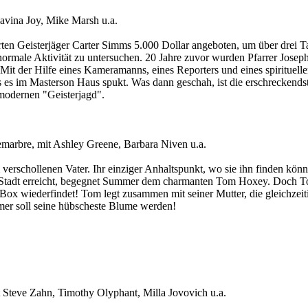
avina Joy, Mike Marsh u.a.
en Geisterjäger Carter Simms 5.000 Dollar angeboten, um über drei T
ormale Aktivität zu untersuchen. 20 Jahre zuvor wurden Pfarrer Josep
Mit der Hilfe eines Kameramanns, eines Reporters und eines spirituelle
 es im Masterson Haus spukt. Was dann geschah, ist die erschreckends
modernen "Geisterjagd".
arbre, mit Ashley Greene, Barbara Niven u.a.
erschollenen Vater. Ihr einziger Anhaltspunkt, wo sie ihn finden könnte,
e Stadt erreicht, begegnet Summer dem charmanten Tom Hoxey. Doch T
n Box wiederfindet! Tom legt zusammen mit seiner Mutter, die gleichzeiti
er soll seine hübscheste Blume werden!
Steve Zahn, Timothy Olyphant, Milla Jovovich u.a.