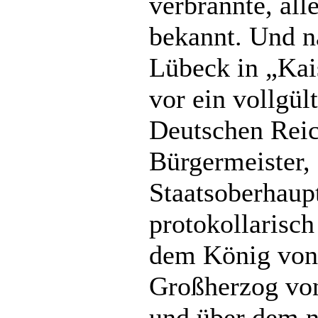
verbrannte, al
bekannt. Und na
Lübeck in „Kai
vor ein vollgül
Deutschen Reic
Bürgermeister, 
Staatsoberhaupt
protokollarisc
dem König von
Großherzog von
und über dem n