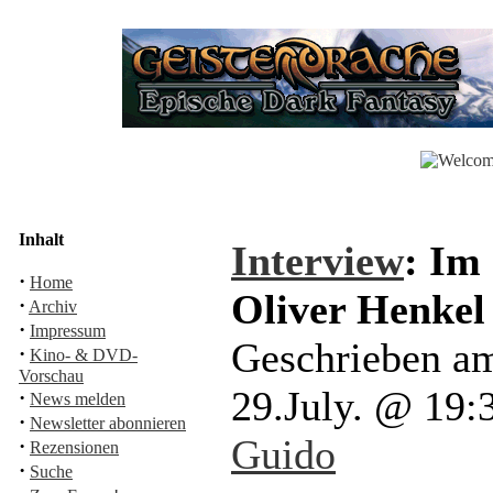
Inhalt
Interview
: Im
·
Home
Oliver Henkel
·
Archiv
·
Impressum
Geschrieben a
·
Kino- & DVD-
Vorschau
29.July. @ 19
·
News melden
·
Newsletter abonnieren
Guido
·
Rezensionen
·
Suche