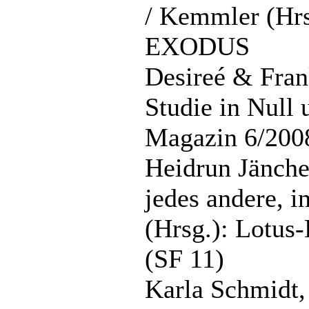
/ Kemmler (Hrs
EXODUS
Desireé & Fran
Studie in Null u
Magazin 6/200
Heidrun Jänche
jedes andere, i
(Hrsg.): Lotu
(SF 11)
Karla Schmidt,