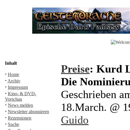
Inhalt
Preise
: Kurd L
·
Home
Die Nominier
·
Archiv
·
Impressum
Geschrieben a
·
Kino- & DVD-
Vorschau
18.March. @ 1
·
News melden
·
Newsletter abonnieren
Guido
·
Rezensionen
·
Suche