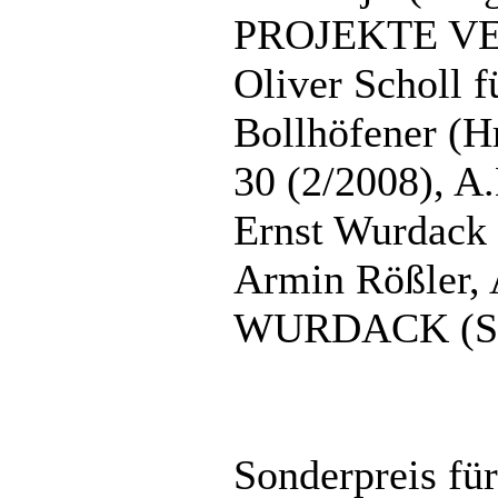
PROJEKTE V
Oliver Scholl f
Bollhöfener (Hr
30 (2/2008),
Ernst Wurdack f
Armin Rößler, 
WURDACK (SF
Sonderpreis fü