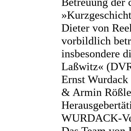
Betreuung der c
»Kurzgeschich
Dieter von Ree
vorbildlich be
insbesondere d
Laßwitz« (DV
Ernst Wurdack
& Armin Rößler
Herausgebertät
WURDACK-Ve
Das Team von 