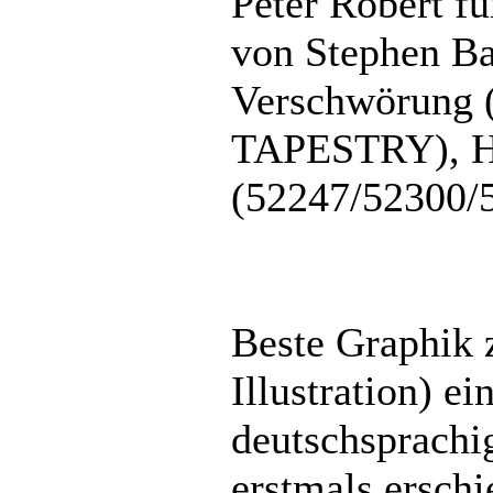
Peter Robert f
von Stephen Bax
Verschwörung 
TAPESTRY), 
(52247/52300/
Beste Graphik z
Illustration) ei
deutschsprachi
erstmals ersch