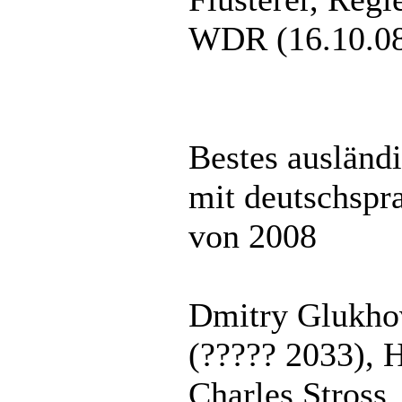
WDR (16.10.0
Bestes ausländ
mit deutschspr
von 2008
Dmitry Glukho
(????? 2033),
Charles Stross,