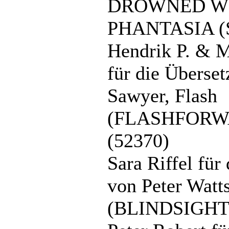
DROWNED WO
PHANTASIA (S
Hendrik P. & M
für die Überset
Sawyer, Flash
(FLASHFORW
(52370)
Sara Riffel für
von Peter Watts
(BLINDSIGHT)