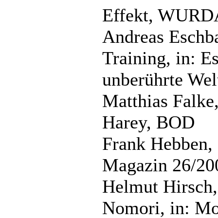
Effekt, WURD
Andreas Eschba
Training, in: E
unberührte We
Matthias Falke,
Harey, BOD
Frank Hebben, C
Magazin 26/20
Helmut Hirsch
Nomori, in: Mo