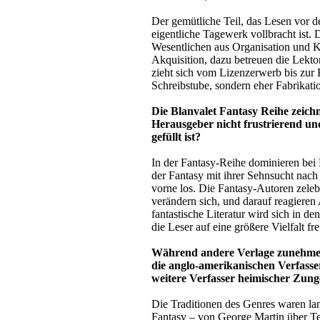
Der gemütliche Teil, das Lesen vor d
eigentliche Tagewerk vollbracht ist. 
Wesentlichen aus Organisation und K
Akquisition, dazu betreuen die Lekto
zieht sich vom Lizenzerwerb bis zur 
Schreibstube, sondern eher Fabrikatio
Die Blanvalet Fantasy Reihe zeich
Herausgeber nicht frustrierend u
gefüllt ist?
In der Fantasy-Reihe dominieren bei 
der Fantasy mit ihrer Sehnsucht nac
vorne los. Die Fantasy-Autoren zeleb
verändern sich, und darauf reagiere
fantastische Literatur wird sich in d
die Leser auf eine größere Vielfalt 
Während andere Verlage zunehmend
die anglo-amerikanischen Verfasse
weitere Verfasser heimischer Zun
Die Traditionen des Genres waren la
Fantasy – von George Martin über Te