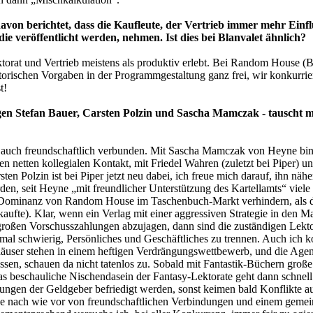
von berichtet, dass die Kaufleute, der Vertrieb immer mehr Einfl
ie veröffentlicht werden, nehmen. Ist dies bei Blanvalet ähnlich?
orat und Vertrieb meistens als produktiv erlebt. Bei Random House (
orischen Vorgaben in der Programmgestaltung ganz frei, wir konkurrie
t!
en Stefan Bauer, Carsten Polzin und Sascha Mamczak - tauscht man
ft auch freundschaftlich verbunden. Mit Sascha Mamczak von Heyne bin 
n netten kollegialen Kontakt, mit Friedel Wahren (zuletzt bei Piper) u
ten Polzin ist bei Piper jetzt neu dabei, ich freue mich darauf, ihn nähe
en, seit Heyne „mit freundlicher Unterstützung des Kartellamts“ viele 
 Dominanz von Random House im Taschenbuch-Markt verhindern, als de
te). Klar, wenn ein Verlag mit einer aggressiven Strategie in den Ma
roßen Vorschusszahlungen abzujagen, dann sind die zuständigen Lektor
hmal schwierig, Persönliches und Geschäftliches zu trennen. Auch ich 
user stehen in einem heftigen Verdrängungswettbewerb, und die Agent
ssen, schauen da nicht tatenlos zu. Sobald mit Fantastik-Büchern groß
as beschauliche Nischendasein der Fantasy-Lektorate geht dann schnel
ngen der Geldgeber befriedigt werden, sonst keimen bald Konflikte auf
ge nach wie vor von freundschaftlichen Verbindungen und einem gemei