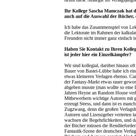
Ihr Kollege Sascha Mamczak hat da
auch auf die Auswahl der Bücher, d
Ich habe das Zusammenspiel von Lekt
die Lektorate im Rahmen der kalkulat
Freunden nicht immer ganz einfach is
Haben Sie Kontakt zu Ihren Kolleg
ist jeder hier ein Einzelkämpfer?
Wir sind kollegial, darüber hinaus o
Bauer von Bastei-Lübbe habe ich eine
etwas kleineren Verlagen ebenso. Cars
der Fantasy-Markt etwas rauer geword
abgeben musste (man wollte so eine
Jahren Heyne an Random House verkauf
Mitbewerbern wichtige Autoren mit g
erzeugt Stress, und dann ist es manc
Zugzwang, denn die großen Verlagshä
Autoren und Lizenzgeber vertreten la
wachsen die Begehrlichkeiten, und d
der Bücher müssen die Renditeforderu
Fantastik-Szene der deutschen Verla