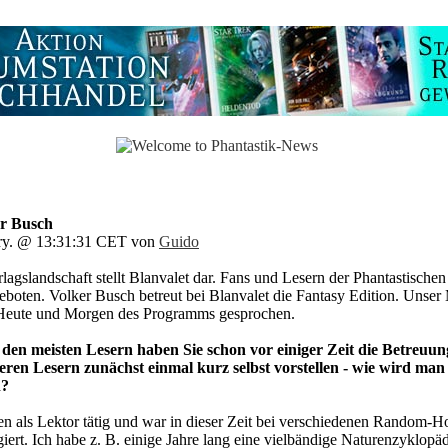
er Busch
ary. @ 13:31:31 CET von
Guido
lagslandschaft stellt Blanvalet dar. Fans und Lesern der Phantastischen 
geboten. Volker Busch betreut bei Blanvalet die Fantasy Edition. Unser 
 Heute und Morgen des Programms gesprochen.
en meisten Lesern haben Sie schon vor einiger Zeit die Betreuun
en Lesern zunächst einmal kurz selbst vorstellen - wie wird man
n?
ren als Lektor tätig und war in dieser Zeit bei verschiedenen Random-H
ert. Ich habe z. B. einige Jahre lang eine vielbändige Naturenzyklopäd