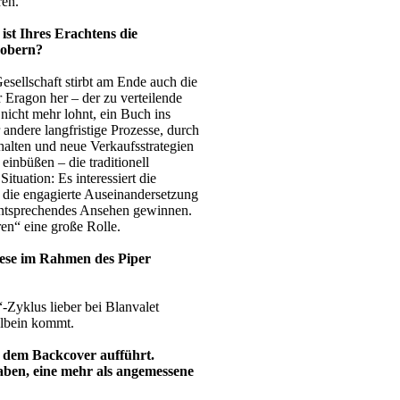
ren.
ist Ihres Erachtens die
robern?
sellschaft stirbt am Ende auch die
 Eragon her – der zu verteilende
nicht mehr lohnt, ein Buch ins
ndere langfristige Prozesse, durch
alten und neue Verkaufsstrategien
inbüßen – die traditionell
tuation: Es interessiert die
t die engagierte Auseinandersetzung
entsprechendes Ansehen gewinnen.
en“ eine große Rolle.
ese im Rahmen des Piper
“-Zyklus lieber bei Blanvalet
hlbein kommt.
uf dem Backcover aufführt.
aben, eine mehr als angemessene