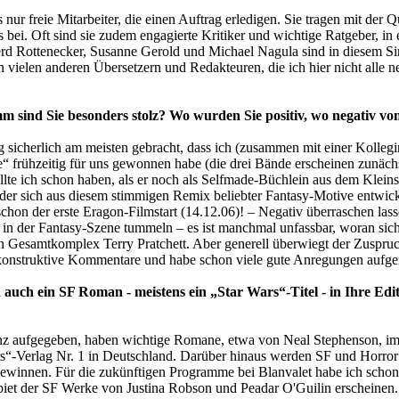
nur freie Mitarbeiter, die einen Auftrag erledigen. Sie tragen mit der Q
bei. Oft sind sie zudem engagierte Kritiker und wichtige Ratgeber, in
rd Rottenecker, Susanne Gerold und Michael Nagula sind in diesem Sin
vielen anderen Übersetzern und Redakteuren, die ich hier nicht alle 
m sind Sie besonders stolz? Wo wurden Sie positiv, wo negativ vo
lag sicherlich am meisten gebracht, dass ich (zusammen mit einer Kolle
ie“ frühzeitig für uns gewonnen habe (die drei Bände erscheinen zunäc
e ich schon haben, als er noch als Selfmade-Büchlein aus dem Kleinstv
, der sich aus diesem stimmigen Remix beliebter Fantasy-Motive entwick
schon der erste Eragon-Filmstart (14.12.06)! – Negativ überraschen lass
 in der Fantasy-Szene tummeln – es ist manchmal unfassbar, woran sich 
en Gesamtkomplex Terry Pratchett. Aber generell überwiegt der Zuspru
nd konstruktive Kommentare und habe schon viele gute Anregungen auf
 auch ein SF Roman - meistens ein „Star Wars“-Titel - in Ihre Edi
anz aufgegeben, haben wichtige Romane, etwa von Neal Stephenson, im
ars“-Verlag Nr. 1 in Deutschland. Darüber hinaus werden SF und Horro
gewinnen. Für die zukünftigen Programme bei Blanvalet habe ich schon 
iet der SF Werke von Justina Robson und Peadar O'Guilin erscheinen.