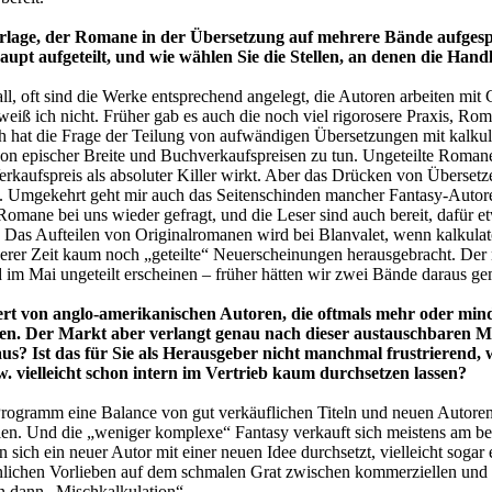
rlage, der Romane in der Übersetzung auf mehrere Bände aufgesp
pt aufgeteilt, und wie wählen Sie die Stellen, an denen die Han
all, oft sind die Werke entsprechend angelegt, die Autoren arbeiten mi
weiß ich nicht. Früher gab es auch die noch viel rigorosere Praxis, Ro
ch hat die Frage der Teilung von aufwändigen Übersetzungen mit kalku
on epischer Breite und Buchverkaufspreisen zu tun. Ungeteilte Roma
rkaufspreis als absoluter Killer wirkt. Aber das Drücken von Übersetz
. Umgekehrt geht mir auch das Seitenschinden mancher Fantasy-Autor
Romane bei uns wieder gefragt, und die Leser sind auch bereit, dafür e
 Das Aufteilen von Originalromanen wird bei Blanvalet, wenn kalkulat
gerer Zeit kaum noch „geteilte“ Neuerscheinungen herausgebracht. Der
 im Mai ungeteilt erscheinen – früher hätten wir zwei Bände daraus ge
t von anglo-amerikanischen Autoren, die oftmals mehr oder minde
en. Der Markt aber verlangt genau nach dieser austauschbaren 
us? Ist das für Sie als Herausgeber nicht manchmal frustrierend, 
vielleicht schon intern im Vertrieb kaum durchsetzen lassen?
Programm eine Balance von gut verkäuflichen Titeln und neuen Autoren 
hlen. Und die „weniger komplexe“ Fantasy verkauft sich meistens am best
n sich ein neuer Autor mit einer neuen Idee durchsetzt, vielleicht soga
önlichen Vorlieben auf dem schmalen Grat zwischen kommerziellen und
on dann „Mischkalkulation“.