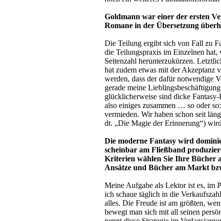
Goldmann war einer der ersten Ve
Romane in der Übersetzung überhau
Die Teilung ergibt sich von Fall zu F
die Teilungspraxis im Einzelnen hat, 
Seitenzahl herunterzukürzen. Letztli
hat zudem etwas mit der Akzeptanz v
werden, dass der dafür notwendige Ve
gerade meine Lieblingsbeschäftigung
glücklicherweise sind dicke Fantasy-
also einiges zusammen … so oder so:
vermieden. Wir haben schon seit län
dt. „Die Magie der Erinnerung“) wird
Die moderne Fantasy wird dominier
scheinbar am Fließband produzier
Kriterien wählen Sie Ihre Bücher a
Ansätze und Bücher am Markt bzw. 
Meine Aufgabe als Lektor ist es, im 
ich schaue täglich in die Verkaufsza
alles. Die Freude ist am größten, wen
bewegt man sich mit all seinen pers
nennt diese Strategie im Verlagsjarg