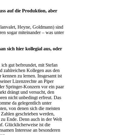
uss auf die Produktion, aber
Blanvalet, Heyne, Goldmann) sind
ren sogar miteinander – was unter
 sich hier kollegial aus, oder
ich gut befreundet, mit Stefan
nd zahlreichen Kollegen aus den
r kennen zu lernen. Insgesamt ist
seiner Lizenzrechte an Piper
r Springer-Konzern vor ein paar
rkt drängt und versucht, den
en nicht unbedingt erfreut. Das
komme da gelegentlich unter
en, von denen sich die meisten
e Zahlen geschrieben werden,
l zu Ende. Denn auch in der Welt
. Glücklicherweise ist die
nsamen Interesse an besonderen