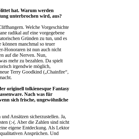
littet hat. Warum werden
dlung unterbrochen wird, aus?
t Cliffhangern. Welche Vorgeschichte
mane radikal auf eine vorgegebene
latorischen Gründen zu tun, und es
ne können manchmal so teuer
er-Honoraren ist nun auch nicht
en auf die Nerven. Nun,
twas mehr zu bezahlen. Da spielt
orisch irgendwie möglich,
 neue Terry Goodkind („Chainfire“,
macht.
r originell tolkienesque Fantasy
Massenware. Nach was für
wenn sich frische, ungewöhnliche
und Ansätzen sicherzustellen. Ja,
en (:-(. Aber die Zahlen sind nicht
r eine eigene Entdeckung. Als Lektor
 qualitativen Ansprüchen. Und