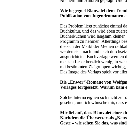
Büchern und Autoren geprägt. Und de
Wie begegnet Blanvalet dem Trend 
Publikation von Jugendromanen ei
Das Problem liegt zunächst einmal da
Buchkultur, und das wird eben zuerst
Bücherkuchen wird langsam kleiner, u
Programm zu nehmen. Allerdings besc
die sich der Markt der Medien radik
werden sich nach und nach durchsetze
ausgerichteten Buchverlage werden dar
meisten Leser herzlich wenig, in wel
mit bestimmten Zielgruppen wichtig
Das Image des Verlags spielt vor all
Die „Enwor“-Romane von Wolfgang
Verlages fortgesetzt. Warum kam e
Solche Interna eignen sich nicht zur 
gesehen, und ich wünsche mir, dass 
Mir fiel auf, dass Blanvalet einer
Nachdem die Übersetzer als „Neusc
Geste – wie sehen Sie das, was sind