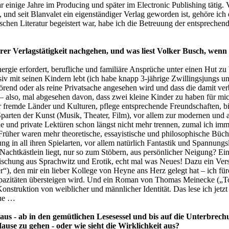
einige Jahre im Producing und später im Electronic Publishing tätig. V
, und seit Blanvalet ein eigenständiger Verlag geworden ist, gehöre ich
ischen Literatur begeistert war, habe ich die Betreuung der entsprech
rer Verlagstätigkeit nachgehen, und was liest Volker Busch, wenn 
ergie erfordert, berufliche und familiäre Ansprüche unter einen Hut z
iv mit seinen Kindern lebt (ich habe knapp 3-jährige Zwillingsjungs un
störend oder als reine Privatsache angesehen wird und dass die damit v
– also, mal abgesehen davon, dass zwei kleine Kinder zu haben für mi
für fremde Länder und Kulturen, pflege entsprechende Freundschaften, bin
arten der Kunst (Musik, Theater, Film), vor allem zur modernen und 
iche und private Lektüren schon längst nicht mehr trennen, zumal ich i
Früher waren mehr theoretische, essayistische und philosophische Bücher
g in all ihren Spielarten, vor allem natürlich Fantastik und Spannungsl
chtkästlein liegt, nur so zum Stöbern, aus persönlicher Neigung? E
Mischung aus Sprachwitz und Erotik, echt mal was Neues! Dazu ein Vers
), den mir ein lieber Kollege von Heyne ans Herz gelegt hat – ich fürc
pazitäten übersteigen wird. Und ein Roman von Thomas Meinecke („T
nstruktion von weiblicher und männlicher Identität. Das lese ich jetzt
ehe …
 aus - ab in den gemütlichen Lesesessel und bis auf die Unterbrec
ause zu gehen - oder wie sieht die Wirklichkeit aus?