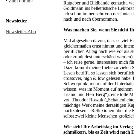
·
Zum Forum!
Ratgeber und Bildbände gemacht, war 
Goldmann ins belletristische Lektorat
ich schon immer sehr von der fantast
nach und nach übernommen.
Newsletter
Was machen Sie, wenn Sie nicht Ih
Newsletter-Abo
Mal abgesehen davon, dass es viel En
gleichermaßen ernst nimmt und intens
beruflichen Alltag nach wie vor als 
oder zumindest unterschätzt werden) 
– ich reise gerne, interessiere mich 
Dazu kommt meine Liebe zu vielen Sp
Lesen betrifft, so lassen sich berufl
crossover, high & low gelesen habe. 
Schwerpunkt mehr auf der Unterhaltun
wissen, was im Moment auf meinem Na
Titanic und Herr Berg“), eine tolle 
von Theodor Roszak („Schattenlichter“
mächtige Werk meine derzeitigen Ka
nachzulesen – Reflexionen über die Ko
selbst zwei kleine Menschen großzi
Wie sieht Ihr Arbeitstag im Verlag
schmökern, bis es Zeit wird nach H