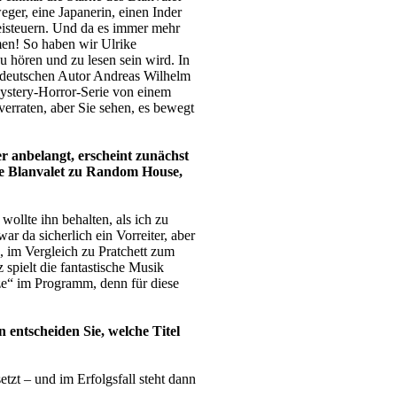
er, eine Japanerin, einen Inder
eisteuern. Und da es immer mehr
men! So haben wir Ulrike
u hören und zu lesen sein wird. In
n deutschen Autor Andreas Wilhelm
Mystery-Horror-Serie von einem
erraten, aber Sie sehen, es bewegt
er anbelangt, erscheint zunächst
ie Blanvalet zu Random House,
ollte ihn behalten, als ich zu
r da sicherlich ein Vorreiter, aber
, im Vergleich zu Pratchett zum
spielt die fantastische Musik
ze“ im Programm, denn für diese
 entscheiden Sie, welche Titel
tzt – und im Erfolgsfall steht dann