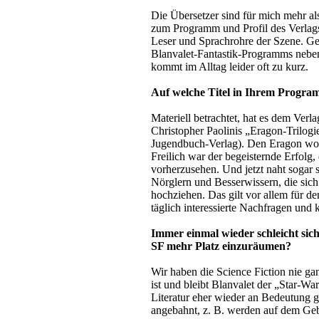
Die Übersetzer sind für mich mehr als 
zum Programm und Profil des Verlags 
Leser und Sprachrohre der Szene. Ge
Blanvalet-Fantastik-Programms neben 
kommt im Alltag leider oft zu kurz.
Auf welche Titel in Ihrem Program
Materiell betrachtet, hat es dem Ver
Christopher Paolinis „Eragon-Trilog
Jugendbuch-Verlag). Den Eragon wollt
Freilich war der begeisternde Erfolg
vorherzusehen. Und jetzt naht sogar 
Nörglern und Besserwissern, die sich
hochziehen. Das gilt vor allem für d
täglich interessierte Nachfragen u
Immer einmal wieder schleicht sich
SF mehr Platz einzuräumen?
Wir haben die Science Fiction nie g
ist und bleibt Blanvalet der „Star-W
Literatur eher wieder an Bedeutung 
angebahnt, z. B. werden auf dem Geb