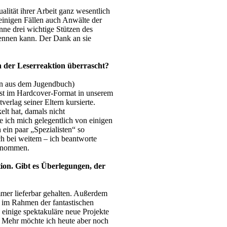
ualität ihrer Arbeit ganz wesentlich
 einigen Fällen auch Anwälte der
ne drei wichtige Stützen des
nennen kann. Der Dank an sie
n der Leserreaktion überrascht?
gin aus dem Jugendbuch)
hst im Hardcover-Format in unserem
erlag seiner Eltern kursierte.
elt hat, damals nicht
e ich mich gelegentlich von einigen
ein paar „Spezialisten“ so
ch bei weitem – ich beantworte
genommen.
tion. Gibt es Überlegungen, der
mer lieferbar gehalten. Außerdem
r im Rahmen der fantastischen
einige spektakuläre neue Projekte
 Mehr möchte ich heute aber noch