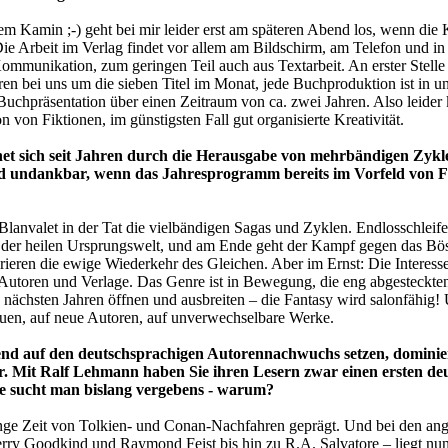
em Kamin ;-) geht bei mir leider erst am späteren Abend los, wenn die 
Die Arbeit im Verlag findet vor allem am Bildschirm, am Telefon und in
ommunikation, zum geringen Teil auch aus Textarbeit. An erster Stell
ren bei uns um die sieben Titel im Monat, jede Buchproduktion ist in u
Buchpräsentation über einen Zeitraum von ca. zwei Jahren. Also leider
n von Fiktionen, im günstigsten Fall gut organisierte Kreativität.
net sich seit Jahren durch die Herausgabe von mehrbändigen Zyklen
nd undankbar, wenn das Jahresprogramm bereits im Vorfeld von Fo
Blanvalet in der Tat die vielbändigen Sagas und Zyklen. Endlosschlei
h der heilen Ursprungswelt, und am Ende geht der Kampf gegen das B
rieren die ewige Wiederkehr des Gleichen. Aber im Ernst: Die Interess
n Autoren und Verlage. Das Genre ist in Bewegung, die eng abgesteckt
en nächsten Jahren öffnen und ausbreiten – die Fantasy wird salonfähig!
freuen, auf neue Autoren, auf unverwechselbare Werke.
 auf den deutschsprachigen Autorennachwuchs setzen, dominiere
r. Mit Ralf Lehmann haben Sie ihren Lesern zwar einen ersten deu
ge sucht man bislang vergebens - warum?
nge Zeit von Tolkien- und Conan-Nachfahren geprägt. Und bei den ang
rry Goodkind und Raymond Feist bis hin zu R.A. Salvatore – liegt nun 