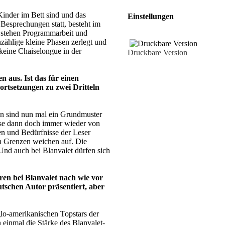
Kinder im Bett sind und das
Einstellungen
 Besprechungen statt, besteht im
e stehen Programmarbeit und
nzählige kleine Phasen zerlegt und
 keine Chaiselongue in der
Druckbare Version
 aus. Ist das für einen
rtsetzungen zu zwei Dritteln
fen sind nun mal ein Grundmuster
öse dann doch immer wieder von
en und Bedürfnisse der Leser
en Grenzen weichen auf. Die
 Und auch bei Blanvalet dürfen sich
n bei Blanvalet nach wie vor
tschen Autor präsentiert, aber
lo-amerikanischen Topstars der
einmal die Stärke des Blanvalet-