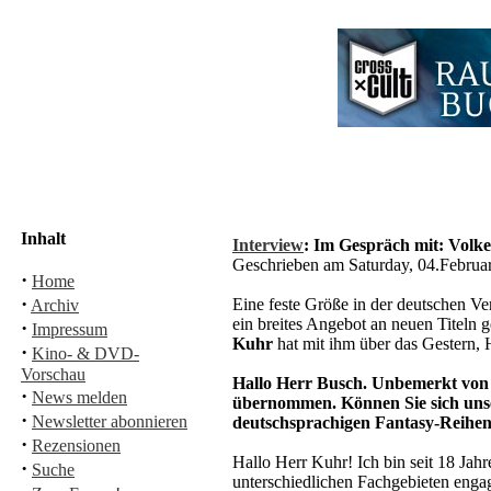
Inhalt
Interview
: Im Gespräch mit: Volk
Geschrieben am Saturday, 04.Febru
·
Home
·
Eine feste Größe in der deutschen Ver
Archiv
ein breites Angebot an neuen Titeln 
·
Impressum
Kuhr
hat mit ihm über das Gestern,
·
Kino- & DVD-
Vorschau
Hallo Herr Busch. Unbemerkt von d
·
News melden
übernommen. Können Sie sich unser
·
Newsletter abonnieren
deutschsprachigen Fantasy-Reihe
·
Rezensionen
Hallo Herr Kuhr! Ich bin seit 18 Jah
·
Suche
unterschiedlichen Fachgebieten engagi