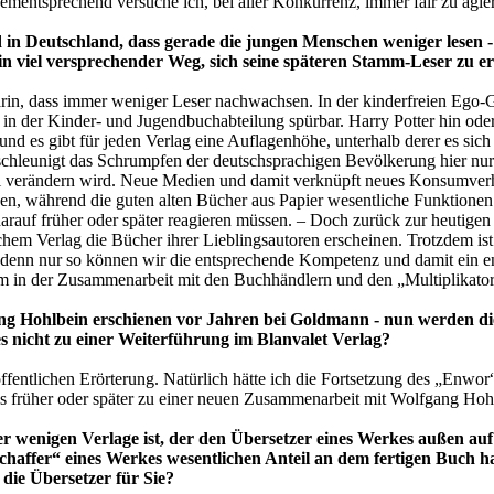
mentsprechend versuche ich, bei aller Konkurrenz, immer fair zu agie
in Deutschland, dass gerade die jungen Menschen weniger lesen - 
n viel versprechender Weg, sich seine späteren Stamm-Leser zu e
rin, dass immer weniger Leser nachwachsen. In der kinderfreien Ego-Ge
 in der Kinder- und Jugendbuchabteilung spürbar. Harry Potter hin oder
nd es gibt für jeden Verlag eine Auflagenhöhe, unterhalb derer es sich 
hleunigt das Schrumpfen der deutschsprachigen Bevölkerung hier nur a
al verändern wird. Neue Medien und damit verknüpft neues Konsumverh
n, während die guten alten Bücher aus Papier wesentliche Funktionen e
auf früher oder später reagieren müssen. – Doch zurück zur heutigen Si
chem Verlag die Bücher ihrer Lieblingsautoren erscheinen. Trotzdem is
, denn nur so können wir die entsprechende Kompetenz und damit ein 
em in der Zusammenarbeit mit den Buchhändlern und den „Multiplikator
 Hohlbein erschienen vor Jahren bei Goldmann - nun werden di
s nicht zu einer Weiterführung im Blanvalet Verlag?
öffentlichen Erörterung. Natürlich hätte ich die Fortsetzung des „Enwor
es früher oder später zu einer neuen Zusammenarbeit mit Wolfgang Ho
 der wenigen Verlage ist, der den Übersetzer eines Werkes außen a
haffer“ eines Werkes wesentlichen Anteil an dem fertigen Buch h
 die Übersetzer für Sie?