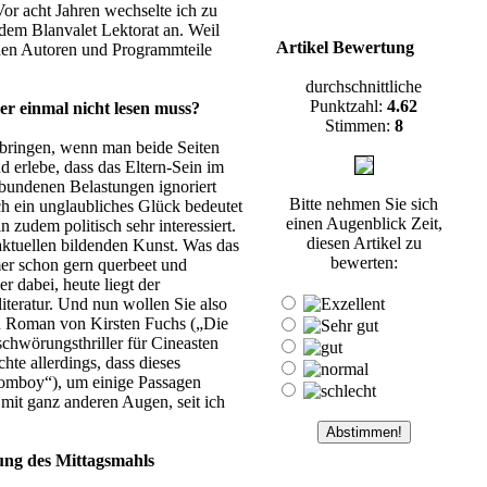
or acht Jahren wechselte ich zu
 dem Blanvalet Lektorat an. Weil
Artikel Bewertung
enden Autoren und Programmteile
durchschnittliche
Punktzahl:
4.62
er einmal nicht lesen muss?
Stimmen:
8
u bringen, wenn man beide Seiten
d erlebe, dass das Eltern-Sein im
erbundenen Belastungen ignoriert
Bitte nehmen Sie sich
ch ein unglaubliches Glück bedeutet
einen Augenblick Zeit,
 zudem politisch sehr interessiert.
diesen Artikel zu
aktuellen bildenden Kunst. Was das
bewerten:
mmer schon gern querbeet und
 dabei, heute liegt der
iteratur. Und nun wollen Sie also
in Roman von Kirsten Fuchs („Die
chwörungsthriller für Cineasten
hte allerdings, dass dieses
omboy“), um einige Passagen
 mit ganz anderen Augen, seit ich
hung des Mittagsmahls