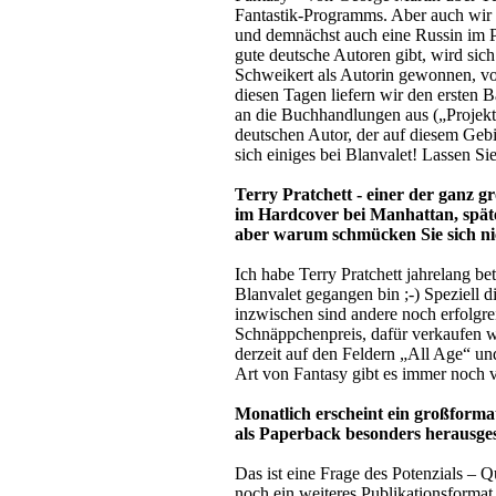
Fantastik-Programms. Aber auch wir 
und demnächst auch eine Russin im P
gute deutsche Autoren gibt, wird si
Schweikert als Autorin gewonnen, von
diesen Tagen liefern wir den ersten
an die Buchhandlungen aus („Projekt
deutschen Autor, der auf diesem Gebi
sich einiges bei Blanvalet! Lassen Si
Terry Pratchett - einer der ganz g
im Hardcover bei Manhattan, spät
aber warum schmücken Sie sich ni
Ich habe Terry Pratchett jahrelang b
Blanvalet gegangen bin ;-) Speziell d
inzwischen sind andere noch erfolgre
Schnäppchenpreis, dafür verkaufen wi
derzeit auf den Feldern „All Age“ u
Art von Fantasy gibt es immer noch vi
Monatlich erscheint ein großforma
als Paperback besonders herausges
Das ist eine Frage des Potenzials – 
noch ein weiteres Publikationsformat 