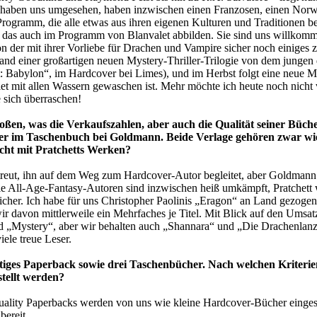
haben uns umgesehen, haben inzwischen einen Franzosen, einen Norweg
rogramm, die alle etwas aus ihren eigenen Kulturen und Traditionen b
ch das auch im Programm von Blanvalet abbilden. Sie sind uns willkom
 der mit ihrer Vorliebe für Drachen und Vampire sicher noch einiges z
 Band einer großartigen neuen Mystery-Thriller-Trilogie von dem junge
: Babylon“, im Hardcover bei Limes), und im Herbst folgt eine neue 
et mit allen Wassern gewaschen ist. Mehr möchte ich heute noch nicht v
e sich überraschen!
roßen, was die Verkaufszahlen, aber auch die Qualität seiner Büch
er im Taschenbuch bei Goldmann. Beide Verlage gehören zwar w
cht mit Pratchetts Werken?
etreut, ihn auf dem Weg zum Hardcover-Autor begleitet, aber Goldmann w
ie All-Age-Fantasy-Autoren sind inzwischen heiß umkämpft, Pratchett wa
icher. Ich habe für uns Christopher Paolinis „Eragon“ an Land gezogen
r davon mittlerweile ein Mehrfaches je Titel. Mit Blick auf den Umsatz 
nd „Mystery“, aber wir behalten auch „Shannara“ und „Die Drachenlan
ele treue Leser.
tiges Paperback sowie drei Taschenbücher. Nach welchen Kriterien
tellt werden?
Quality Paperbacks werden von uns wie kleine Hardcover-Bücher eingese
bereit.