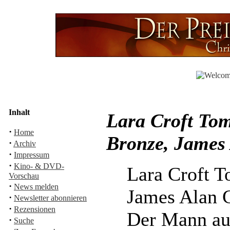
Inhalt
Lara Croft To
·
Home
Bronze, James
·
Archiv
·
Impressum
·
Kino- & DVD-
Lara Croft T
Vorschau
·
News melden
James Alan 
·
Newsletter abonnieren
·
Rezensionen
Der Mann au
·
Suche