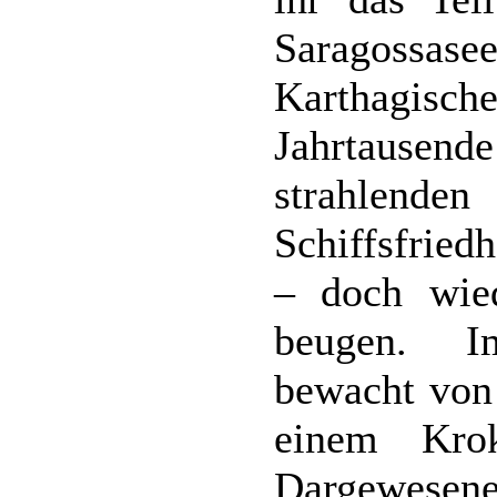
Saragoss
Karthagisc
Jahrtausen
strahlende
Schiffsfried
– doch wie
beugen. I
bewacht von
einem Krok
Dargewesene 