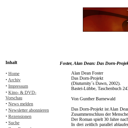
Inhalt
Foster, Alan Dean: Das Dorn-Proje
·
Alan Dean Foster
Home
Das Dorn-Projekt
·
Archiv
(Diuturnity´s Dawn, 2002).
·
Impressum
Bastei-Lübbe, Taschenbuch 24
·
Kino- & DVD-
Vorschau
Von Gunther Barnewald
·
News melden
Das Dorn-Projekt ist Alan Dea
·
Newsletter abonnieren
Zusammenschluss der Menschen
·
Rezensionen
Der Roman spielt 30 Jahre nach 
·
Suche
In drei zeitlich parallel abl