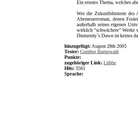
Ein ernstes Thema, welches abe
Wer die Zukunftshistorie des 
Abenteuerroman, denen Foster
außerhalb seines eigenen Unive
wirklich “schwächere” Werke ve
Diuturnity´s Dawn ist keines d
hinzugefügt:
August 28th 2005
Tester:
Gunther Barnewald
Punkte:
zugehöriger Link:
Lübbe
Hits:
3561
Sprache: