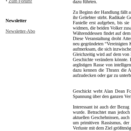
·
Zum Forum!
dazu führten.
Zu Beginn der Handlung fällt 
ihr Geliebter stirbt. Radikale
Newsletter
Fanielle erst aufgeben, bis si
widmen, die beiden Volker zu
Newsletter-Abo
Währenddessen findet auf dem 
Diese Veranstaltung droht Atte
neu gegründeten “Vereinigten K
aufmerksam, die sich inzwisch
Gleichzeitig wird auf dem von
Geschichte verändern könnte. L
arglistigen Rasse von intelli
dazu kennen die Thranx die A
aufzudecken oder gar zu unterb
Geschickt webt Alan Dean Fos
Spannung über den ganzen Verla
Interessant ist auch der Bezu
wurde. Betrachtet man jedoch d
aktuellen Geschehnissen, auch w
um primitiven Rassismus, der 
Verluste mit dem Ziel größtmög