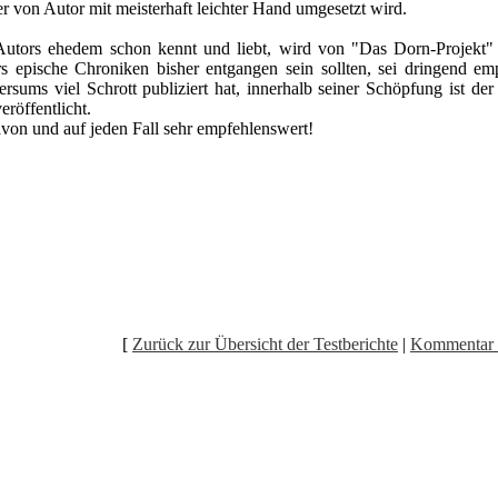
r von Autor mit meisterhaft leichter Hand umgesetzt wird.
Autors ehedem schon kennt und liebt, wird von "Das Dorn-Projekt" beg
s epische Chroniken bisher entgangen sein sollten, sei dringend e
rsums viel Schrott publiziert hat, innerhalb seiner Schöpfung ist de
röffentlicht.
avon und auf jeden Fall sehr empfehlenswert!
[
Zurück zur Übersicht der Testberichte
|
Kommentar 