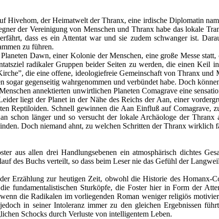
auf Hivehom, der Heimatwelt der Thranx, eine irdische Diplomatin nam
 Gegner der Vereinigung von Menschen und Thranx habe das lokale Tra
e erfährt, dass es ein Attentat war und sie zudem schwanger ist. Dar
sammen zu führen.
Planeten Dawn, einer Kolonie der Menschen, eine große Messe statt, d
ntatsziel radikaler Gruppen beider Seiten zu werden, die einen Keil i
irche”, die eine offene, ideologiefreie Gemeinschaft von Thranx und M
en sogar gegenseitig wahrgenommen und verbündet habe. Doch können d
 Menschen annektierten unwirtlichen Planeten Comagrave eine sensatio
eider liegt der Planet in der Nähe des Reichs der Aan, einer vordergrü
genten Reptiloiden. Schnell gewinnen die Aan Einfluß auf Comagrave
an schon länger und so versucht der lokale Archäologe der Thranx
inden. Doch niemand ahnt, zu welchen Schritten der Thranx wirklich fäh
ter aus allen drei Handlungsebenen ein atmosphärisch dichtes Ges
uf des Buchs verteilt, so dass beim Leser nie das Gefühl der Langwe
g der Erzählung zur heutigen Zeit, obwohl die Historie des Homanx-
ie fundamentalistischen Sturköpfe, die Foster hier in Form der Attentä
enn die Radikalen im vorliegenden Roman weniger religiös motiviert si
jedoch in seiner Intoleranz immer zu den gleichen Ergebnissen führt
lichen Schocks durch Verluste von intelligentem Leben.