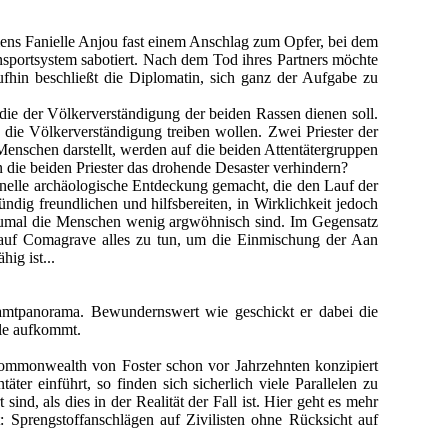
ens Fanielle Anjou fast einem Anschlag zum Opfer, bei dem
nsportsystem sabotiert. Nach dem Tod ihres Partners möchte
aufhin beschließt die Diplomatin, sich ganz der Aufgabe zu
ie der Völkerverständigung der beiden Rassen dienen soll.
n die Völkerverständigung treiben wollen. Zwei Priester der
enschen darstellt, werden auf die beiden Attentätergruppen
ie beiden Priester das drohende Desaster verhindern?
nelle archäologische Entdeckung gemacht, die den Lauf der
ndig freundlichen und hilfsbereiten, in Wirklichkeit jedoch
, zumal die Menschen wenig argwöhnisch sind. Im Gegensatz
 auf Comagrave alles zu tun, um die Einmischung der Aan
ig ist...
amtpanorama. Bewundernswert wie geschickt er dabei die
ile aufkommt.
Commonwealth von Foster schon vor Jahrzehnten konzipiert
ter einführt, so finden sich sicherlich viele Parallelen zu
nd, als dies in der Realität der Fall ist. Hier geht es mehr
: Sprengstoffanschlägen auf Zivilisten ohne Rücksicht auf