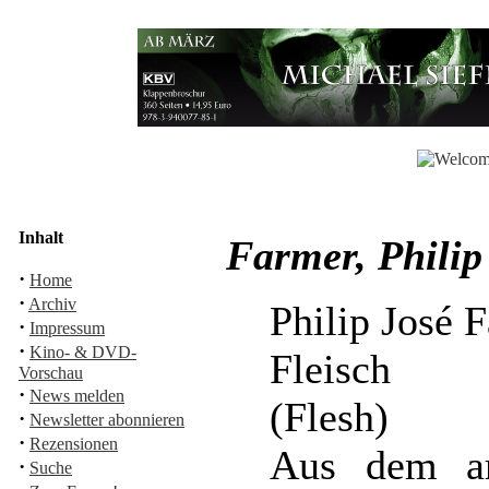
Inhalt
Farmer, Philip
·
Home
·
Archiv
Philip José 
·
Impressum
·
Kino- & DVD-
Fleisch
Vorschau
·
News melden
(Flesh)
·
Newsletter abonnieren
·
Rezensionen
Aus dem am
·
Suche