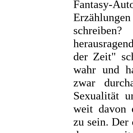
Fantasy-A
Erzählunge
schreiben
herausragen
der Zeit" s
wahr und ha
zwar durc
Sexualität u
weit davon e
zu sein. Der