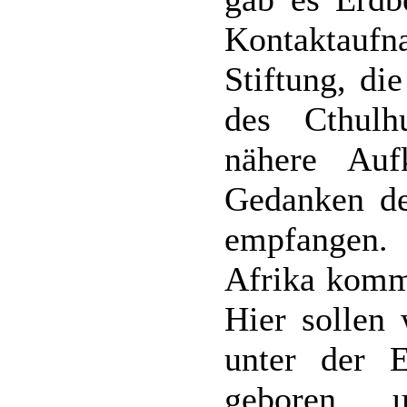
Kontaktau
Stiftung, di
des Cthulh
nähere Auf
Gedanken d
empfangen.
Afrika komme
Hier sollen 
unter der 
geboren u