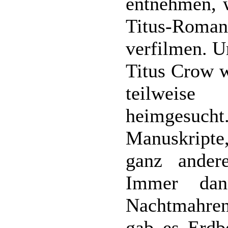
entnehmen, w
Titus-Rom
verfilmen. U
Titus Crow w
teilweise
heimgesucht.
Manuskripte
ganz andere
Immer dan
Nachtmahre
gab es Erdb