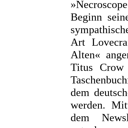
»Necroscop
Beginn seine
sympathisch
Art Lovecr
Alten« ang
Titus Crow 
Taschenbuchr
dem deutsch
werden. Mit
dem Newsl