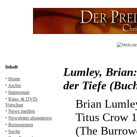
Inhalt
Lumley, Brian:
·
Home
der Tiefe (Buc
·
Archiv
·
Impressum
·
Kino- & DVD-
Brian Lumle
Vorschau
·
News melden
Titus Crow 1:
·
Newsletter abonnieren
·
Rezensionen
(The Burrow
·
Suche