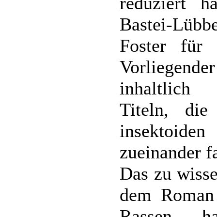
reduziert 
Bastei-Lübbe
Foster für 
Vorliegender
inhaltlic
Titeln, di
insektoide
zueinander f
Das zu wisse
dem Roman n
Rassen h