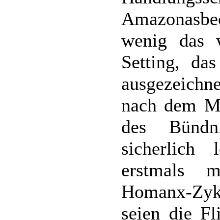
Amazonasbec
wenig das w
Setting, da
ausgezeichne
nach dem Mo
des Bündn
sicherlich
erstmals 
Homanx-Zyk
seien die Fl