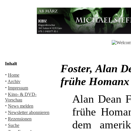
Inhalt
Foster, Alan D
·
Home
frühe Homanx 
·
Archiv
·
Impressum
·
Kino- & DVD-
Alan Dean Fo
Vorschau
·
News melden
frühe Homan
·
Newsletter abonnieren
·
Rezensionen
dem amerika
·
Suche