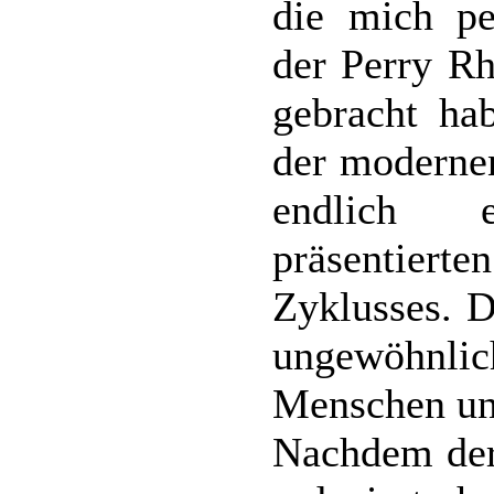
die mich p
der Perry R
gebracht ha
der modernen
endlich e
präsentiert
Zyklusses. 
ungewöhnl
Menschen un
Nachdem der