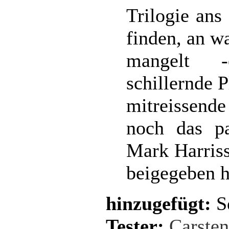
Trilogie ans
finden, an w
mangelt -
schillernde 
mitreissende
noch das pa
Mark Harris
beigegeben h
hinzugefügt:
S
Tester:
Carste