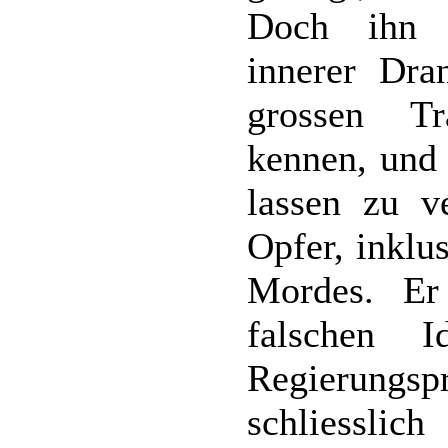
Doch ihn t
innerer Dr
grossen T
kennen, und 
lassen zu ve
Opfer, inklu
Mordes. Er 
falschen I
Regierung
schliessli