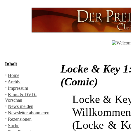
Inhalt
Locke & Key 1
·
Home
(Comic)
·
Archiv
·
Impressum
·
Kino- & DVD-
Locke & Key
Vorschau
·
News melden
Willkommen 
·
Newsletter abonnieren
·
Rezensionen
(Locke & Ke
·
Suche