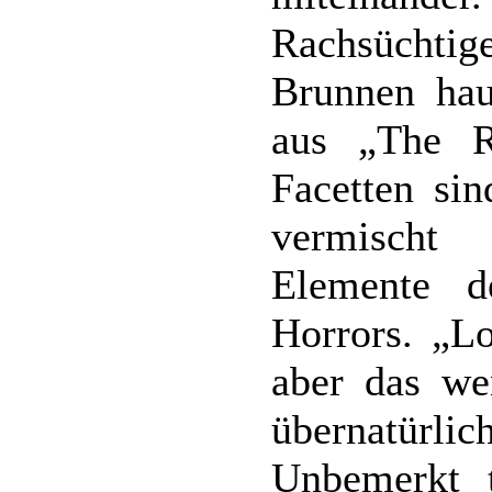
Rachsüchti
Brunnen hau
aus „The Ri
Facetten sin
vermischt 
Elemente d
Horrors. „L
aber das we
übernatürlic
Unbemerkt t