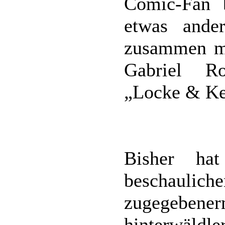
Comic-Fan b
etwas ande
zusammen mi
Gabriel R
„Locke & Ke
Bisher ha
beschau
zugege
hinterwäldl