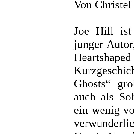
Von Christel
Joe Hill ist
junger Auto
Heartsha
Kurzgeschic
Ghosts“ gro
auch als So
ein wenig vo
verwunderl