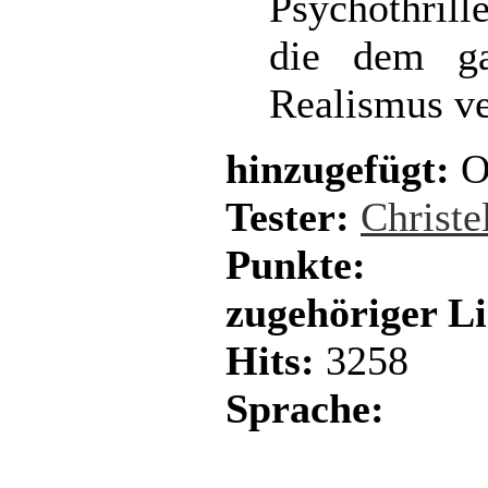
Psychothrill
die dem ga
Realismus ve
hinzugefügt:
Oc
Tester:
Christe
Punkte:
zugehöriger L
Hits:
3258
Sprache: