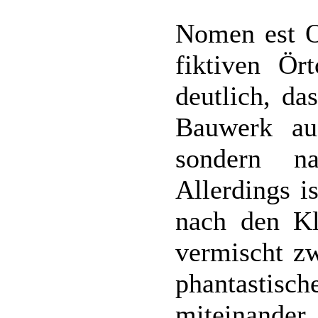
Nomen est 
fiktiven Ör
deutlich, da
Bauwerk au
sondern na
Allerdings i
nach den Kl
vermischt zw
phantasti
miteinander.