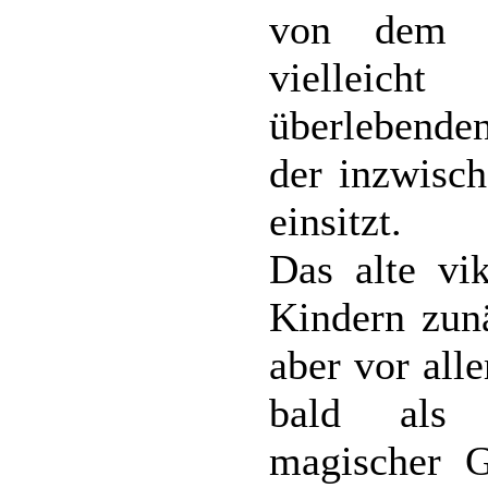
von dem O
vielleich
überlebende
der inzwisch
einsitzt.
Das alte vi
Kindern zunä
aber vor all
bald als A
magischer 