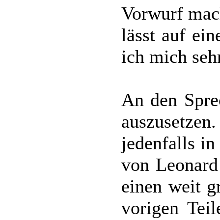
Vorwurf mac
lässt auf ei
ich mich seh
An den Sprec
auszusetzen
jedenfalls i
von Leonard
einen weit g
vorigen Tei