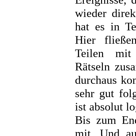
wieder direk
hat es in Te
Hier fließ
Teilen mit
Rätseln zus
durchaus ko
sehr gut fol
ist absolut l
Bis zum End
mit. Und a