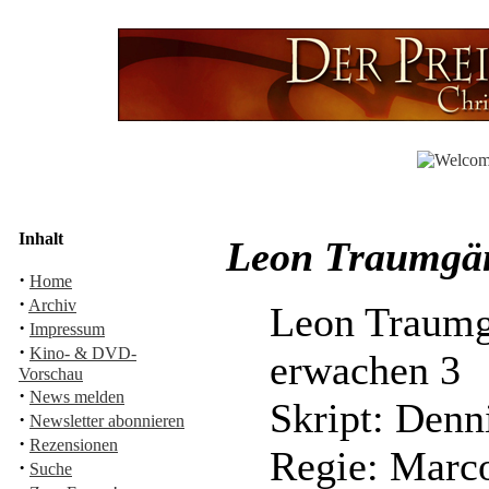
Inhalt
Leon Traumgän
·
Home
·
Archiv
Leon Traumg
·
Impressum
·
Kino- & DVD-
erwachen 3
Vorschau
·
News melden
Skript: Denn
·
Newsletter abonnieren
·
Rezensionen
Regie: Marc
·
Suche