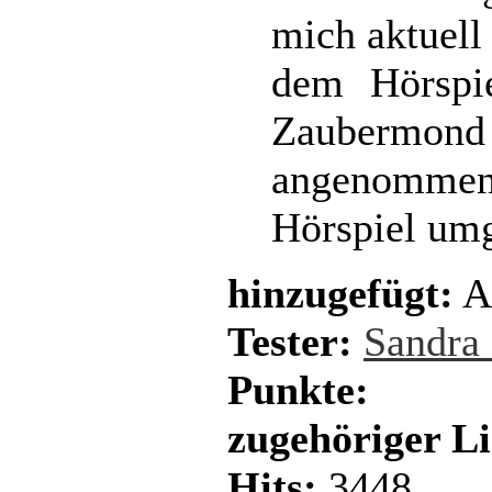
mich aktuell
dem Hörspie
Zaubermond
angenomme
Hörspiel umg
hinzugefügt:
A
Tester:
Sandra
Punkte:
zugehöriger L
Hits:
3448