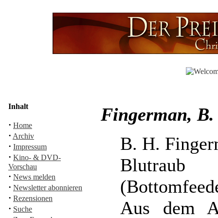
Inhalt
Fingerman, B. 
·
Home
·
Archiv
B. H. Finge
·
Impressum
·
Kino- & DVD-
Blutraub
Vorschau
·
News melden
(Bottomfeede
·
Newsletter abonnieren
·
Rezensionen
Aus dem Am
·
Suche