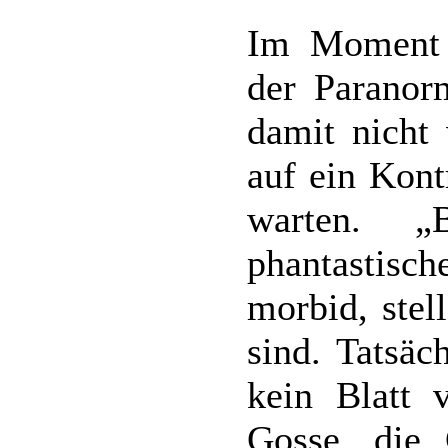
Im Moment 
der Paranor
damit nicht 
auf ein Kont
warten. „
phantastis
morbid, stel
sind. Tatsä
kein Blatt
Gosse, die 