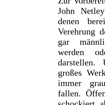
Zur Vorberei
John Netley
denen bere
Verehrung d
gar männl
werden od
darstellen
großes Werk
immer gra
fallen. Öffe
schockiert, 