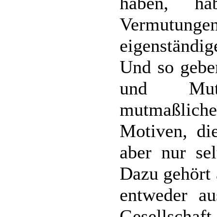
haben, ha
Vermutung
eigenständig
Und so geben
und Mut
mutmaßlich
Motiven, die
aber nur se
Dazu gehört 
entweder au
Gesellscha