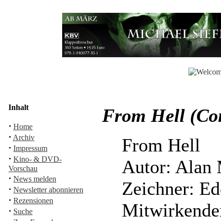
Inhalt
From Hell (Co
·
Home
·
Archiv
From Hell
·
Impressum
·
Kino- & DVD-
Autor: Alan
Vorschau
·
News melden
Zeichner: E
·
Newsletter abonnieren
·
Rezensionen
Mitwirkender
·
Suche