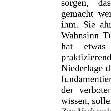
sorgen, da
gemacht wer
ihm. Sie ah
Wahnsinn Tü
hat etwas
praktizier
Niederlage d
fundamentie
der verbote
wissen, soll