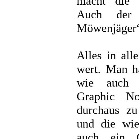
macht die G
Auch der 
Möwenjäger“ 
Alles in all
wert. Man hä
wie auch 
Graphic N
durchaus zu
und die wie
auch ein 