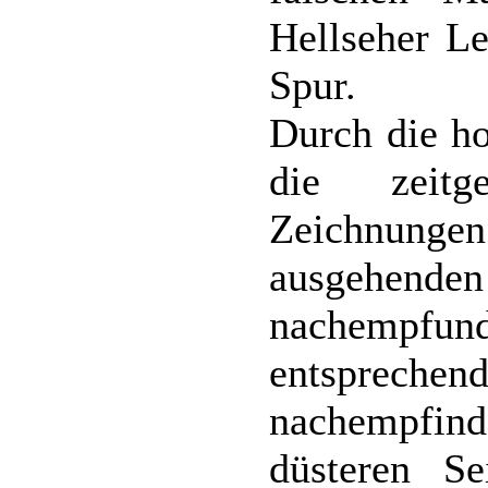
Hellseher Le
Spur.
Durch die ho
die zeitg
Zeichnun
ausgehen
nachempfund
entsprec
nachempfind
düsteren Se