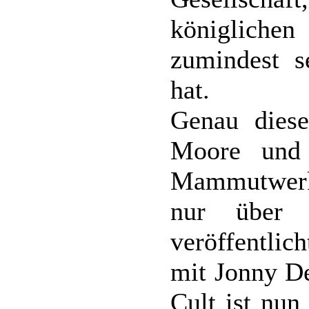
königlich
zumindest s
hat.
Genau diese
Moore und
Mammutwerk 
nur über 
veröffentlic
mit Jonny De
Cult ist nun