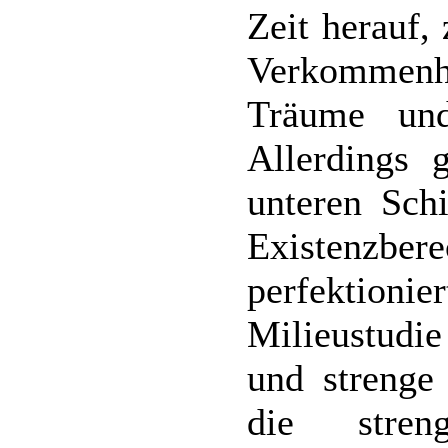
Zeit herauf, 
Verkommenh
Träume und
Allerdings 
unteren Sch
Existenz
perfektio
Milieustudie
und strenge 
die stren