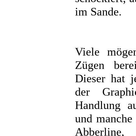
im Sande.
Viele möge
Zügen bere
Dieser hat 
der Graph
Handlung au
und manche D
Abberline, 