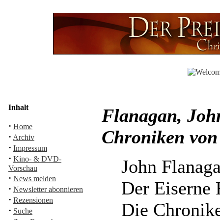
Inhalt
Flanagan, John
·
Home
Chroniken von
·
Archiv
·
Impressum
·
Kino- & DVD-
John Flanag
Vorschau
·
News melden
Der Eiserne 
·
Newsletter abonnieren
·
Rezensionen
Die Chronik
·
Suche