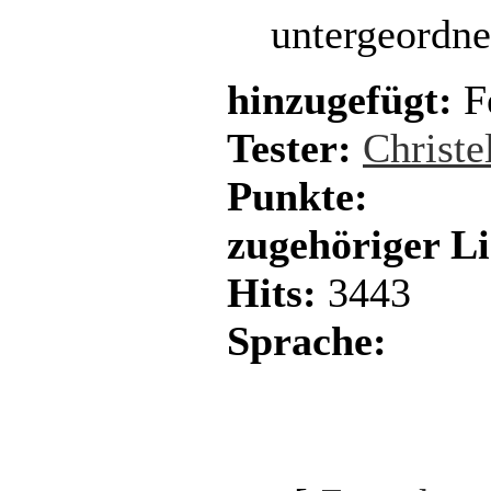
untergeordne
hinzugefügt:
Fe
Tester:
Christe
Punkte:
zugehöriger L
Hits:
3443
Sprache: