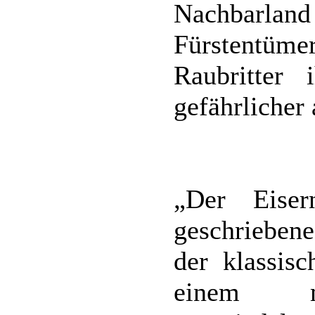
Nachbarla
Fürstentü
Raubritter 
gefährlicher 
„Der Eiser
geschriebene
der klassis
einem mit