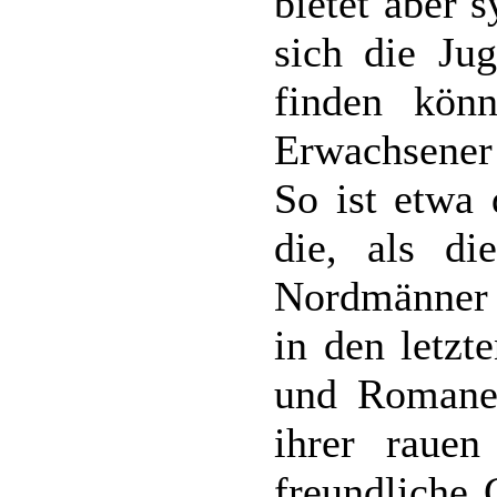
bietet aber 
sich die Ju
finden kön
Erwachsener 
So ist etwa
die, als di
Nordmänner v
in den letzt
und Romanen
ihrer raue
freundliche 