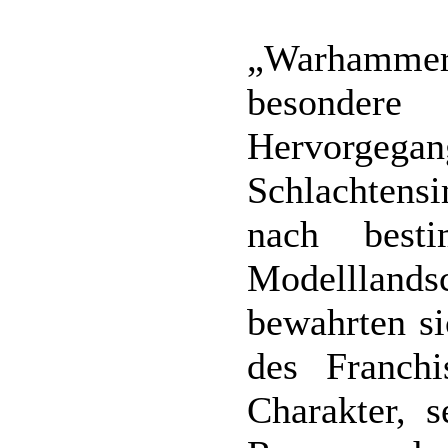
„Warhamme
besonde
Hervorg
Schlachtensi
nach best
Modelllan
bewahrten si
des Franchi
Charakter, s