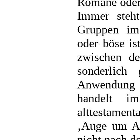
Romane oder
Immer steh
Gruppen im
oder böse is
zwischen de
sonderlich
Anwendung
handelt i
alttestame
‚Auge um A
nicht nach d