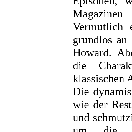
Episoden, 
Magazinen
Vermutlich 
grundlos an
Howard. Abe
die Chara
klassischen 
Die dynamis
wie der Rest
und schmutzi
um die dü