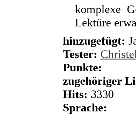
komplexe Ge
Lektüre erwa
hinzugefügt:
Ja
Tester:
Christe
Punkte:
zugehöriger L
Hits:
3330
Sprache: