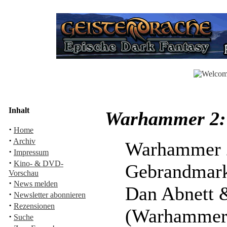
Inhalt
Warhammer 2:
·
Home
·
Archiv
Warhammer 
·
Impressum
·
Kino- & DVD-
Gebrandmar
Vorschau
·
News melden
Dan Abnett 
·
Newsletter abonnieren
·
Rezensionen
(Warhammer:
·
Suche