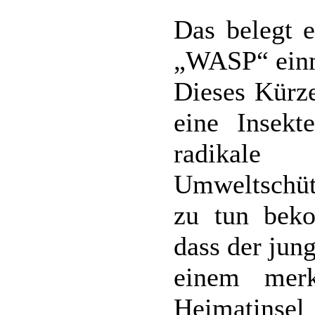
Das belegt 
„WASP“ einm
Dieses Kürze
eine Insekt
radikal
Umweltschütz
zu tun beko
dass der jun
einem merk
Heimatins