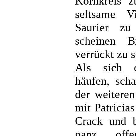
Kornkreis 
seltsame V
Saurier zu
scheinen 
verrückt zu s
Als sich d
häufen, sch
der weitere
mit Patricia
Crack und b
ganz offe