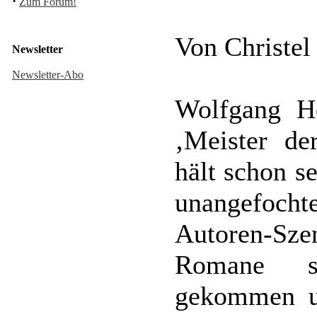
·
Zum Forum!
Von Christel
Newsletter
Newsletter-Abo
Wolfgang Ho
‚Meister de
hält schon s
unangefoc
Autoren-Sze
Romane si
gekommen u