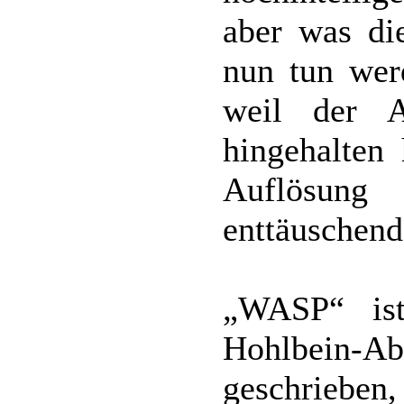
aber was d
nun tun werd
weil der 
hingehalten 
Auflösun
enttäuschend
„WASP“ ist 
Hohlbein-A
geschrieben,