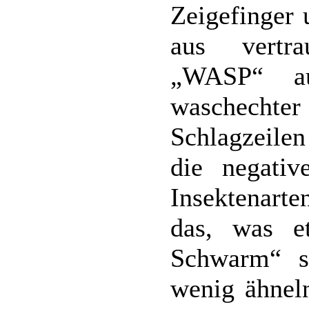
Zeigefinger 
aus vertr
„WASP“ a
waschechter
Schlagzeile
die negativ
Insektenart
das, was e
Schwarm“ s
wenig ähnel