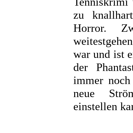
Tenniskrimi 
zu knallhar
Horror. Z
weitestgehe
war und ist 
der Phantas
immer noch s
neue Strö
einstellen ka