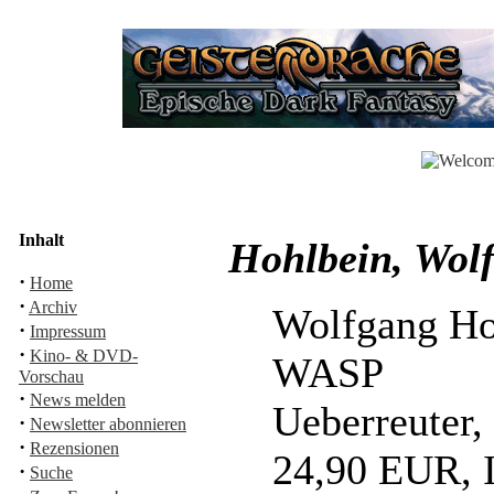
Inhalt
Hohlbein, Wol
·
Home
·
Archiv
Wolfgang Ho
·
Impressum
·
Kino- & DVD-
WASP
Vorschau
·
News melden
Ueberreuter,
·
Newsletter abonnieren
·
Rezensionen
24,90 EUR, 
·
Suche