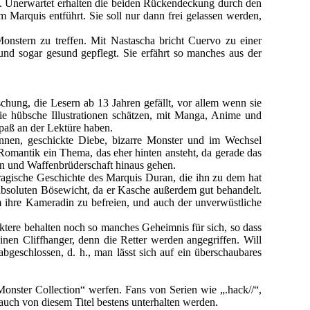
l. Unerwartet erhalten die beiden Rückendeckung durch den
Marquis entführt. Sie soll nur dann frei gelassen werden,
onstern zu treffen. Mit Nastascha bricht Cuervo zu einer
und sogar gesund gepflegt. Sie erfährt so manches aus der
chung, die Lesern ab 13 Jahren gefällt, vor allem wenn sie
hübsche Illustrationen schätzen, mit Manga, Anime und
paß an der Lektüre haben.
nnen, geschickte Diebe, bizarre Monster und im Wechsel
omantik ein Thema, das eher hinten ansteht, da gerade das
en und Waffenbrüderschaft hinaus gehen.
tragische Geschichte des Marquis Duran, die ihn zu dem hat
s absoluten Bösewicht, da er Kasche außerdem gut behandelt.
m ihre Kameradin zu befreien, und auch der unverwüstliche
ktere behalten noch so manches Geheimnis für sich, so dass
nen Cliffhanger, denn die Retter werden angegriffen. Will
geschlossen, d. h., man lässt sich auf ein überschaubares
Monster Collection“ werfen. Fans von Serien wie „.hack//“,
auch von diesem Titel bestens unterhalten werden.