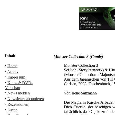
Inhalt
Monster Collection 3 (Comic)
·
Monster Collection 3
Home
Sei Itoh (Story/Artwork) & Hi
·
Archiv
(Monster Collection - Majuutsu
·
Impressum
Aus dem Japanischen von Till 
·
Kino- & DVD-
Carlsen, 2008, Taschenbuch, 
Vorschau
·
News melden
Von Irene Salzmann
·
Newsletter abonnieren
Die Magierin Kasche Arbadel s
·
Rezensionen
Dieb Cuervo, der beseitigen w
·
Suche
tatsächlich, das Objekt zu find