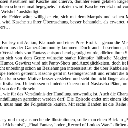
rösen Kreaturen auf Kasche und Cuervo, darunter einen gefallen Enge
hnen schon einmal begegnete. Trotzdem wird Kasche verletzt und vom 
Weisheit’ aushändigt.
in Fehler wäre, willigt er ein, sich mit dem Marquis und seinen M
l wird Kasche zu ihrer Überraschung besser behandelt, als erwartet, 
elers…
 Fantasy mit Action, Klamauk und einer Prise Erotik – genau die Mis
dern aus der Gamer-Community kommen. Doch auch Leserinnen, die 
 Verständnis von Fantasy entsprechend geprägt wurde, dürften ihren S
man sich von dem Genre wünscht: starke Kämpfer, hübsche Magieri
Humor. Gewürzt wird mit Panty-Shots und Anzüglichkeiten, doch ist R
ht unbedingt schon an Beziehungen interessiert ist, die über Kabbelei
pe Helden getrennt. Kasche gerät in Gefangenschaft und erfährt die 
 Man kann seine Motive besser verstehen und sieht ihn nicht länger al
ch festhalten. Unterdessen schmieden Cuervo und Nastascha Pläne, u
von der Partie sein.
l, wie für das Verständnis der Handlung notwendig ist. Auch die Chara
nthüllungen gerechnet werden darf. Die Episode endet mit einem klei
t, muss man die Folgebände kaufen. Mit sechs Bänden ist die Reihe ab
sy und mag ansprechende Illustrationen, sollte man einen Blick in „
tal Alchemist“, „Final Fantasy“ oder „Record of Lodoss Wars“ dürften 