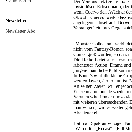
·
Zum Forum!
Der Marquis hetzt seine monst
mysteriösen Echsenmann, der i
wenn Cuervo den ‚Wächter der 
Obwohl Cuervo weiß, dass es e
Newsletter
abgelegenen Insel auf. Derwei
Vergangenheit ihres Gegenspi
Newsletter-Abo
„Monster Collection“ verbindet
nicht vom Fantasy-Roman son
Games groß wurden, so dass ihr
Die Reihe bietet alles, was 
Abenteuer, Action, Drama und 
jüngere männliche Publikum nic
In Band 3 wird die kleine Grup
werden lassen, der er nun ist.
An seinen Zielen will er jedo
Echsenmann möchte wieder mit 
Verraten wird immer nur so vie
mit weiteren überraschenden E
man wissen, wie es weiter geh
Abenteuer ein.
Hat man Spaß an witziger Fanta
„Warcraft“, „Recast“, „Full Me