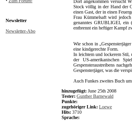
·
Zum Forum!
Dort angekommen versucht Wic
Stock völlig in der Hand der G
einen Gast, der in einen Feuer
Frau Kümmelsaft wird jedoch s
Newsletter
genanntes GRUBLIGEI, ein (G
entbrennt ein heftiger Kampf 
Newsletter-Abo
Wie schon in „Gespensterjäger
eine kindgerechte Form.
In leichtem und lockerem Stil,
der US-amerikanischen Spie
Gespensteraustreibens nachge
Gespensterjäger, was die verspi
Auch Funkes zweites Buch um di
hinzugefügt:
June 25th 2008
Tester:
Gunther Barnewald
Punkte:
zugehöriger Link:
Loewe
Hits:
3710
Sprache: