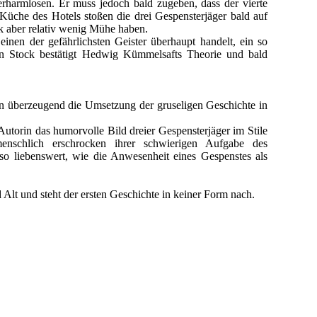
harmlosen. Er muss jedoch bald zugeben, dass der vierte
 Küche des Hotels stoßen die drei Gespensterjäger bald auf
k aber relativ wenig Mühe haben.
nen der gefährlichsten Geister überhaupt handelt, ein so
n Stock bestätigt Hedwig Kümmelsafts Theorie und bald
an überzeugend die Umsetzung der gruseligen Geschichte in
Autorin das humorvolle Bild dreier Gespensterjäger im Stile
enschlich erschrocken ihrer schwierigen Aufgabe des
o liebenswert, wie die Anwesenheit eines Gespenstes als
Alt und steht der ersten Geschichte in keiner Form nach.