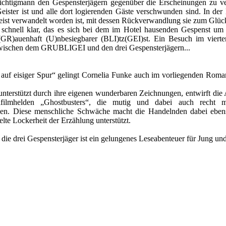
htigmann den Gespensterjägern gegenüber die Erscheinungen zu ver
eister ist und alle dort logierenden Gäste verschwunden sind. In der
geist verwandelt worden ist, mit dessen Rückverwandlung sie zum Glüc
chnell klar, das es sich bei dem im Hotel hausenden Gespenst um ei
R)auenhaft (U)nbesiegbarer (BLI)tz(GEI)st. Ein Besuch im vierte
zwischen dem GRUBLIGEI und den drei Gespensterjägern...
 auf eisiger Spur“ gelingt Cornelia Funke auch im vorliegenden Rom
 unterstützt durch ihre eigenen wunderbaren Zeichnungen, entwirft die 
lfilmhelden „Ghostbusters“, die mutig und dabei auch recht m
hen. Diese menschliche Schwäche macht die Handelnden dabei ebens
elte Lockerheit der Erzählung unterstützt.
e drei Gespensterjäger ist ein gelungenes Leseabenteuer für Jung und 