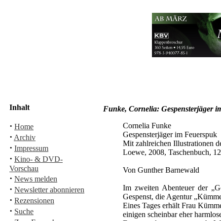
Inhalt
Funke, Cornelia: Gespensterjäger 
·
Cornelia Funke
Home
Gespensterjäger im Feuerspuk
·
Archiv
Mit zahlreichen Illustrationen d
·
Impressum
Loewe, 2008, Taschenbuch, 12
·
Kino- & DVD-
Vorschau
Von Gunther Barnewald
·
News melden
Im zweiten Abenteuer der „
·
Newsletter abonnieren
Gespenst, die Agentur „Kümmels
·
Rezensionen
Eines Tages erhält Frau Kümmel
·
Suche
einigen scheinbar eher harmlos