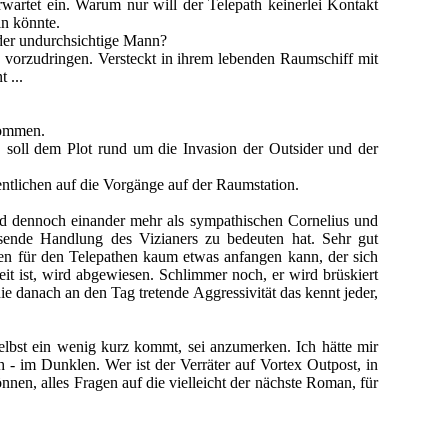
wartet ein. Warum nur will der Telepath keinerlei Kontakt
in könnte.
t der undurchsichtige Mann?
e vorzudringen. Versteckt in ihrem lebenden Raumschiff mit
 ...
nommen.
 soll dem Plot rund um die Invasion der Outsider und der
entlichen auf die Vorgänge auf der Raumstation.
und dennoch einander mehr als sympathischen Cornelius und
isende Handlung des Vizianers zu bedeuten hat. Sehr gut
hlen für den Telepathen kaum etwas anfangen kann, der sich
eit ist, wird abgewiesen. Schlimmer noch, er wird brüskiert
 danach an den Tag tretende Aggressivität das kennt jeder,
selbst ein wenig kurz kommt, sei anzumerken. Ich hätte mir
 - im Dunklen. Wer ist der Verräter auf Vortex Outpost, in
nen, alles Fragen auf die vielleicht der nächste Roman, für