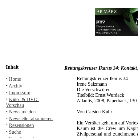
Inhalt
Rettungskreuzer Ikarus 34: Kontakt
·
Rettungskreuzer Ikarus 34
Home
Irene Salzmann
·
Archiv
Die Verschwörer
·
Impressum
Titelbild: Ernst Wurdack
·
Kino- & DVD-
Atlantis, 2008, Paperback, 13
Vorschau
·
News melden
Von Carsten Kuhr
·
Newsletter abonnieren
Ein Verräter geht um auf Vorte
·
Rezensionen
Kaum ist die Crew um Kapitän
·
Suche
Zivilpersonal und zunehmend a