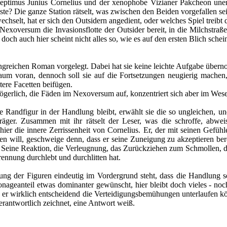
Septimus Junius Cornelius und der xenophobe Vizianer Pakcheon uner
te? Die ganze Station rätselt, was zwischen den Beiden vorgefallen se
echselt, hat er sich den Outsidern angedient, oder welches Spiel treib
xoversum die Invasionsflotte der Outsider bereit, in die Milchstraß
doch auch hier scheint nicht alles so, wie es auf den ersten Blich scheint
ngreichen Roman vorgelegt. Dabei hat sie keine leichte Aufgabe über
m voran, dennoch soll sie auf die Fortsetzungen neugierig machen,
tere Facetten beifügen.
zögerlich, die Fäden im Nexoversum auf, konzentriert sich aber im Wes
 Randfigur in der Handlung bleibt, erwählt sie die so ungleichen, 
räger. Zusammen mit ihr rätselt der Leser, was die schroffe, abwe
hier die innere Zerrissenheit von Cornelius. Er, der mit seinen Gefü
ehen will, geschweige denn, dass er seine Zuneigung zu akzeptieren ber
Seine Reaktion, die Verleugnung, das Zurückziehen zum Schmollen, die
rennung durchlebt und durchlitten hat.
rung der Figuren eindeutig im Vordergrund steht, dass die Handlung 
nageanteil etwas dominanter gewünscht, hier bleibt doch vieles - noch
d er wirklich entscheidend die Verteidigungsbemühungen unterlaufen kön
erantwortlich zeichnet, eine Antwort weiß.