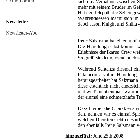
·
Zum Forum!
sich das Verhältnis zwischen 
mehr mit seinem Bruder im Geis
Hat der Telepath die Seiten gew
Währenddessen macht sich im Ne
Newsletter
dabei Jason Knight und Shilla - 
Newsletter-Abo
Irene Salzmann hat einen umfa
Die Handlung selbst kommt kau
Erlebnisse der Ikarus-Crew wei
So greift sie denn, wenn auch 
Während Sentenza diesmal eine
Pakcheon als ihre Handlungst
herausgearbeitet hat Salzmann 
diese eigentlich nicht eingest
und weiß nicht einmal, warum. 
der einmal eine schmerzhafte T
Dass hierbei die Charakterisie
den, nennen wir es einmal Spio
welchen Diensten steht er, wir
den ebenfalls Irene Salzmann v
hinzugefügt:
June 25th 2008