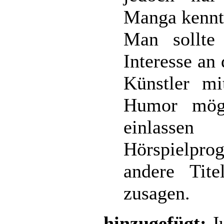
Manga kennt
Man sollte
Interesse an
Künstler mi
Humor möge
einlasse
Hörspielpr
andere Tit
zusagen.
hinzugefügt:
J