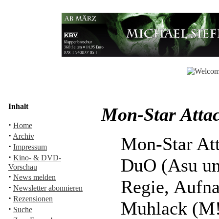
Inhalt
Mon-Star Attac
·
Home
·
Archiv
Mon-Star Att
·
Impressum
·
Kino- & DVD-
DuO (Asu un
Vorschau
·
News melden
Regie, Aufn
·
Newsletter abonnieren
·
Rezensionen
Muhlack (M
·
Suche