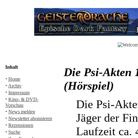
Inhalt
Die Psi-Akten 
·
Home
(Hörspiel)
·
Archiv
·
Impressum
·
Kino- & DVD-
Die Psi-Akte
Vorschau
·
News melden
Jäger der Fin
·
Newsletter abonnieren
·
Rezensionen
Laufzeit ca.
·
Suche