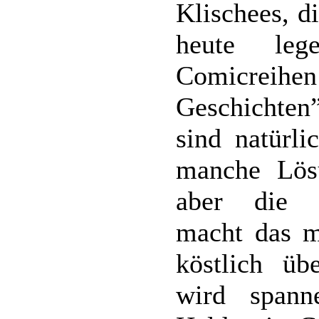
Klischees, d
heute leg
Comicrei
Geschichte
sind natürli
manche Lös
aber die 
macht das m
köstlich üb
wird spann