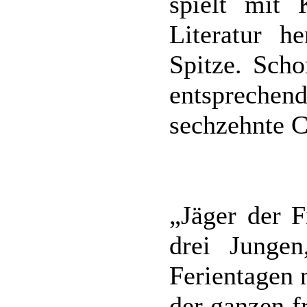
spielt mit 
Literatur h
Spitze. Scho
entsprechen
sechzehnte C
„Jäger der F
drei Junge
Ferientagen 
der ganzen f