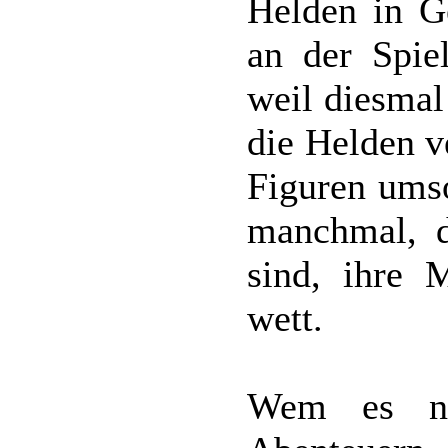
Helden in Ge
an der Spie
weil diesmal
die Helden v
Figuren ums
manchmal, d
sind, ihre 
wett.
Wem es na