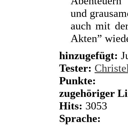
Abenteuern
und grausame
auch mit der
Akten” wiede
hinzugefügt:
Ju
Tester:
Christe
Punkte:
zugehöriger L
Hits:
3053
Sprache: