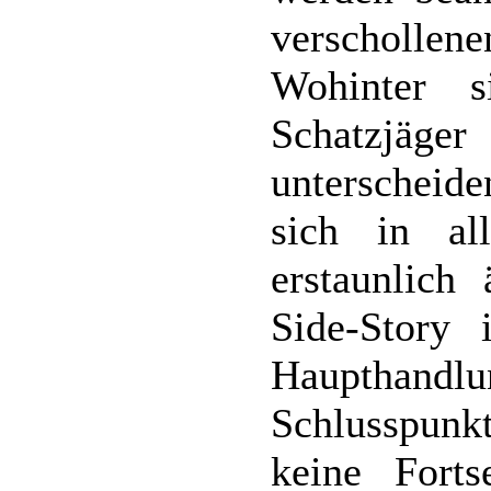
verschollene
Wohinter 
Schatzjäg
unterscheid
sich in al
erstaunlich
Side-Story 
Haupthandlun
Schlusspunkt
keine Fort