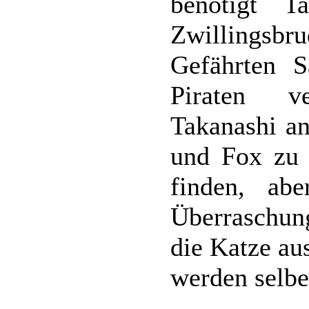
benötigt T
Zwillings
Gefährten 
Piraten ve
Takanashi a
und Fox zu 
finden, ab
Überraschung
die Katze au
werden selb