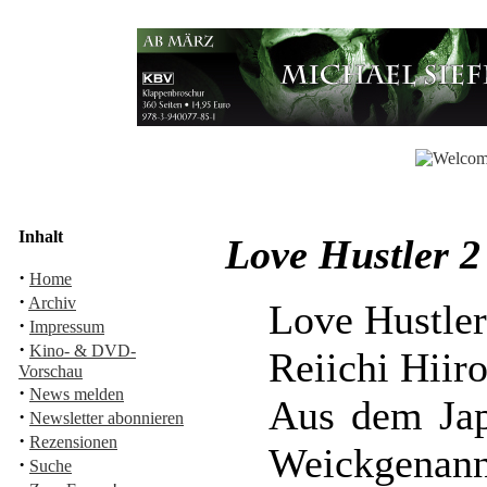
Inhalt
Love Hustler 2
·
Home
·
Archiv
Love Hustler
·
Impressum
·
Kino- & DVD-
Reiichi Hiir
Vorschau
·
News melden
Aus dem Jap
·
Newsletter abonnieren
·
Rezensionen
Weickgenann
·
Suche