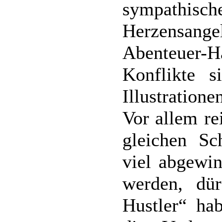
sympathi
Herzensange
Abenteuer-
Konflikte s
Illustration
Vor allem re
gleichen Sc
viel abgewi
werden, dü
Hustler“ ha