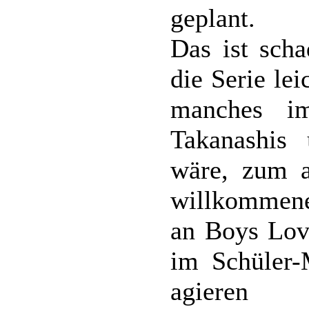
geplant.
Das ist scha
die Serie le
manches i
Takanashis
wäre, zum a
willkommen
an Boys Love
im Schüler-M
agieren e