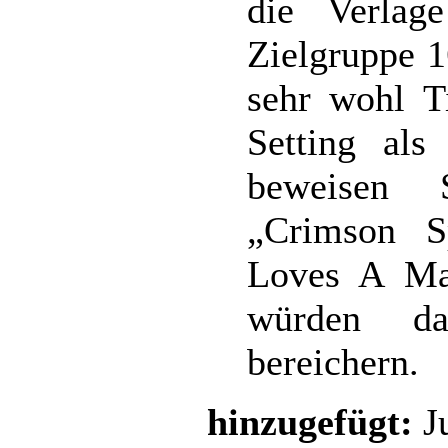
die Verlag
Zielgruppe 1
sehr wohl Ti
Setting als
beweisen 
„Crimson 
Loves A Man
würden da
bereichern.
hinzugefügt:
Ju