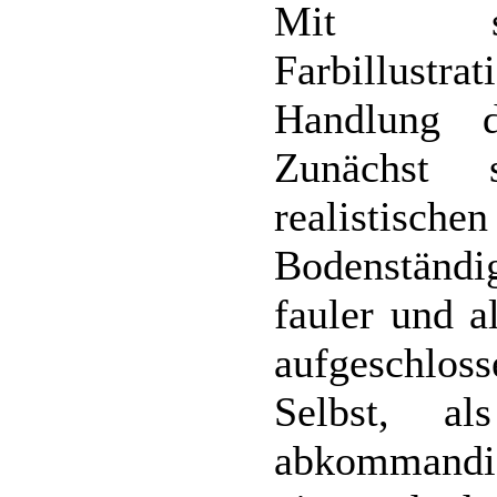
Mit seh
Farbillustra
Handlung d
Zunächst 
realistische
Bodenständig
fauler und 
aufgeschloss
Selbst, a
abkommand