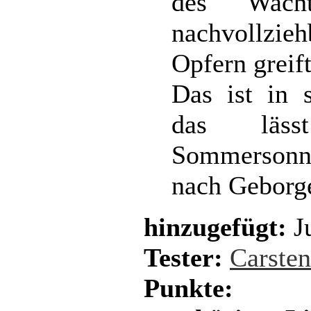
des Wach
nachvollzi
Opfern greift
Das ist in 
das läs
Sommersonne
nach Geborge
hinzugefügt:
Ju
Tester:
Carste
Punkte: