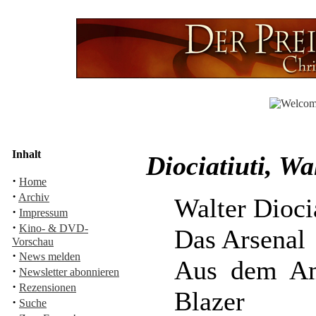
Inhalt
Diociatiuti, W
·
Home
·
Archiv
Walter Diocia
·
Impressum
·
Kino- & DVD-
Das Arsenal
Vorschau
·
News melden
Aus dem Am
·
Newsletter abonnieren
·
Rezensionen
Blazer
·
Suche