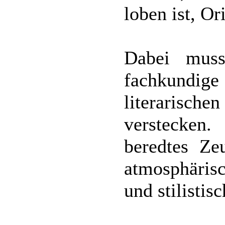
loben ist, Or
Dabei muss
fachkundige
literarisch
verstecken
beredtes Ze
atmosphäris
und stilistis