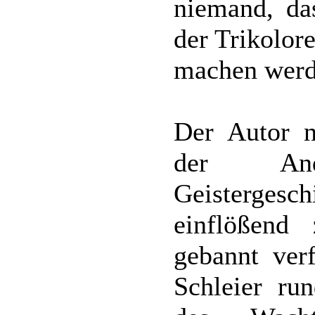
niemand, das
der Trikolor
machen werd
Der Autor nu
der An
Geistergesch
einflößend
gebannt ver
Schleier ru