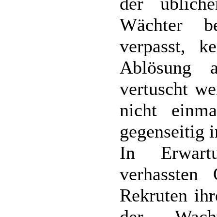
der üblich
Wächter b
verpasst, k
Ablösung 
vertuscht we
nicht einma
gegenseitig 
In Erwart
verhassten
Rekruten ihr
der Wac