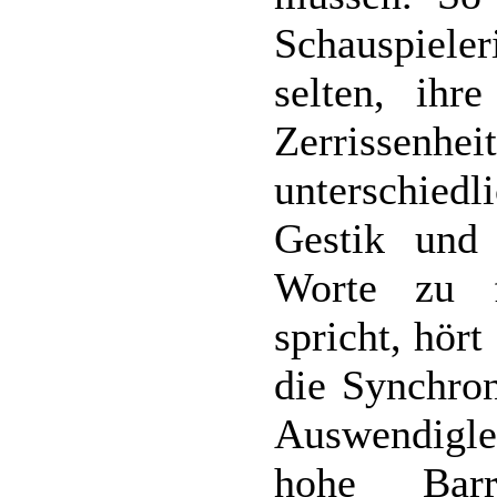
Schauspiele
selten, ihr
Zerrissenhe
unterschie
Gestik und
Worte zu f
spricht, hört
die Synchron
Auswendigle
hohe Barr