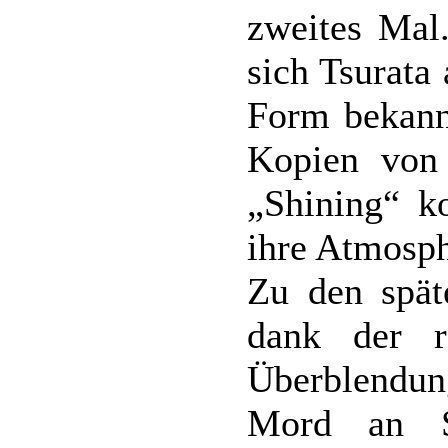
zweites Mal
sich Tsurata
Form bekann
Kopien von 
„Shining“ ko
ihre Atmosph
Zu den spät
dank der ra
Überblendu
Mord an S