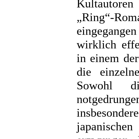
Kultautore
„Ring“-R
eingegange
wirklich eff
in einem de
die einzel
Sowohl di
notgedrungen
insbesond
japanische