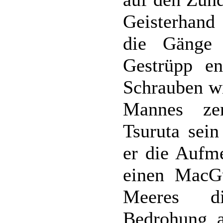
Geisterhand
die Gänge 
Gestrüpp en
Schrauben w
Mannes zer
Tsuruta sein
er die Aufm
einen MacGu
Meeres di
Bedrohung a