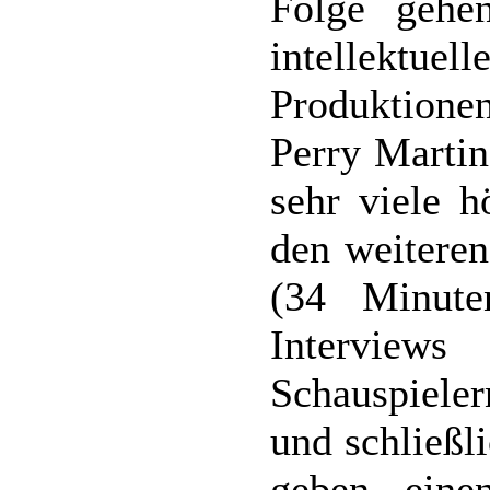
Folge gehe
intellektue
Produktionen
Perry Martin
sehr viele h
den weiteren
(34 Minute
Interview
Schauspiele
und schließl
geben eine