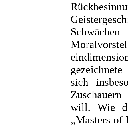
Rückbesi
Geisterge
Schwächen 
Moralvors
eindimens
gezeichnete 
sich insbes
Zuschauern 
will. Wie d
„Masters of 