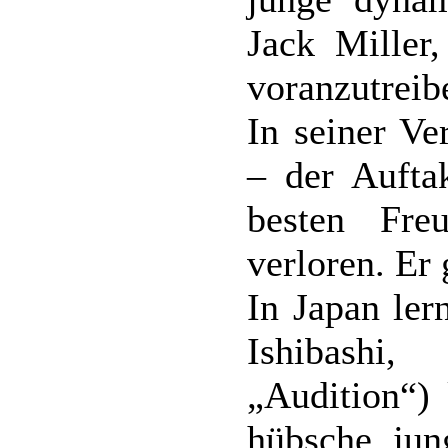
Jack Miller,
voranzutreib
In seiner Ve
– der Aufta
besten Fre
verloren. Er 
In Japan ler
Ishibashi,
„Audition“)
hübsche jun