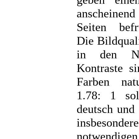
anscheinend 
Seiten bef
Die Bildqual
in den Na
Kontraste s
Farben natu
1.78: 1 so
deutsch und 
insbesonde
notwendig