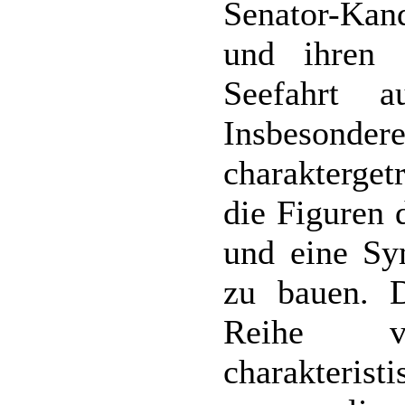
Senator-Kan
und ihren 
Seefahrt a
Insbeso
charakterget
die Figuren 
und eine Sy
zu bauen. D
Reihe v
charakterist