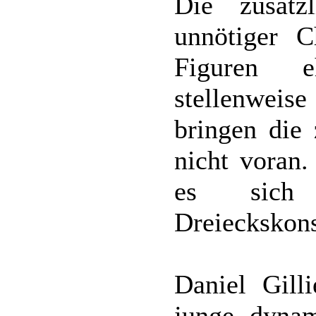
Die zusätz
unnötiger C
Figuren e
stellenwei
bringen die 
nicht voran.
es sich
Dreieckskons
Daniel Gill
junge dynam