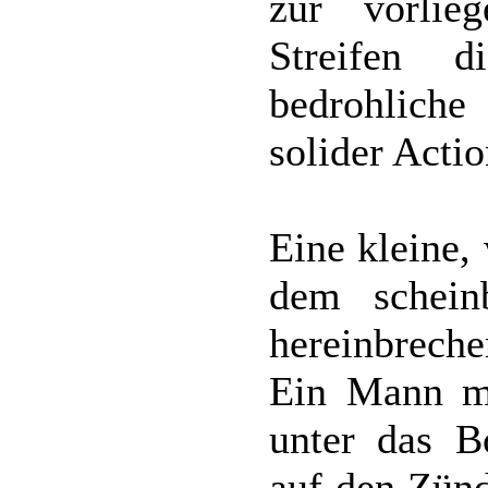
zur vorlie
Streifen 
bedrohliche
solider Acti
Eine kleine,
dem schein
hereinbrech
Ein Mann mu
unter das B
auf den Zünd