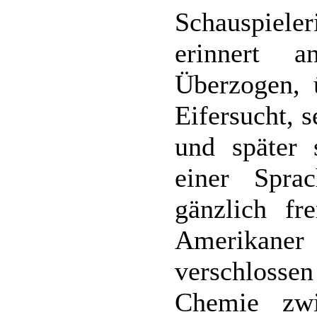
Schauspiel
erinnert a
Überzogen, ü
Eifersucht, 
und später 
einer Spra
gänzlich fr
Amerikan
verschloss
Chemie zw