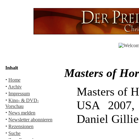
Inhalt
Masters of Ho
·
Home
·
Archiv
Masters of H
·
Impressum
·
Kino- & DVD-
USA 2007, 
Vorschau
·
News melden
Daniel Gilli
·
Newsletter abonnieren
·
Rezensionen
·
Suche