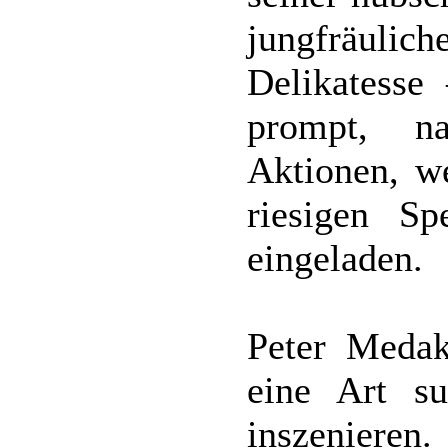
jungfräulich
Delikatess
prompt, n
Aktionen, we
riesigen Sp
eingeladen.
Peter Medak
eine Art su
inszenieren.