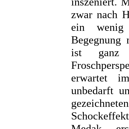
inszeniert. 
zwar nach Ha
ein wenig 
Begegnung 
ist ganz
Froschperspe
erwartet 
unbedarft un
gezeichne
Schockeffek
Medak ers