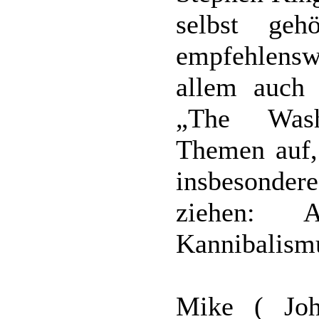
selbst geh
empfehlens
allem auch 
„The Washi
Themen auf, 
insbesond
ziehen: A
Kannibalism
Mike ( Joh