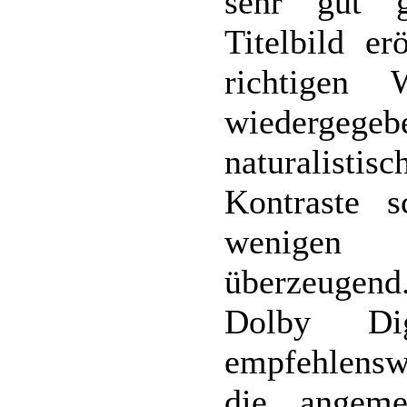
sehr gut g
Titelbild e
richtigen 
wiedergegeb
naturalist
Kontraste s
wenigen 
überzeugend
Dolby Di
empfehlensw
die angeme