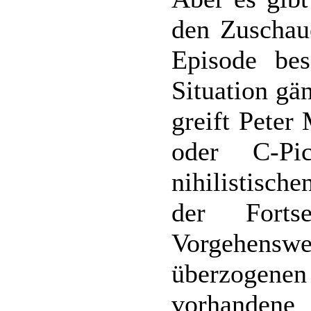
den Zuschau
Episode bes
Situation gä
greift Peter
oder C-Pi
nihilistisc
der Fortse
Vorgehens
überzogen
vorhandene 