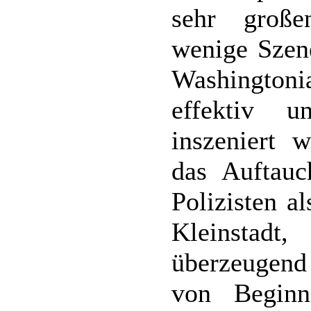
sehr große
wenige Szene
Washington
effektiv u
inszeniert 
das Auftauc
Polizisten a
Kleinstad
überzeugend
von Begin