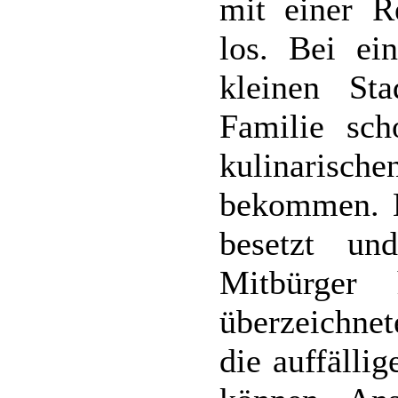
mit einer Re
los. Bei ei
kleinen St
Familie sc
kulinaris
bekommen. N
besetzt un
Mitbürger
überzeichne
die auffälli