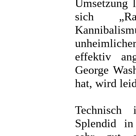
Umsetzung le
sich „R
Kannibalismu
unheimliche
effektiv a
George Wash
hat, wird lei
Technisch 
Splendid in