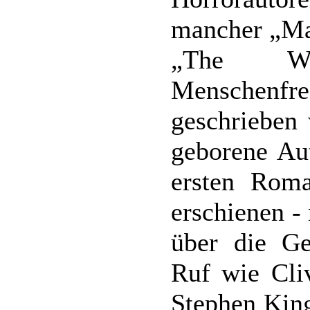
mancher „Mas
„The Wa
Menschenfre
geschrieben
geborene Aut
ersten Rom
erschienen -
über die Ge
Ruf wie Cli
Stephen King