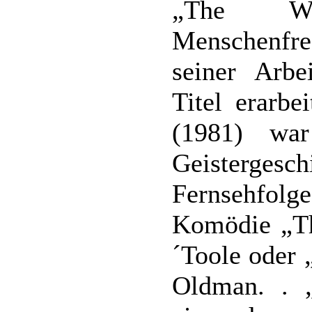
„The Wa
Menschenfre
seiner Arbe
Titel erarbe
(1981) war
Geistergesc
Fernsehfol
Komödie „Th
´Toole oder 
Oldman. . 