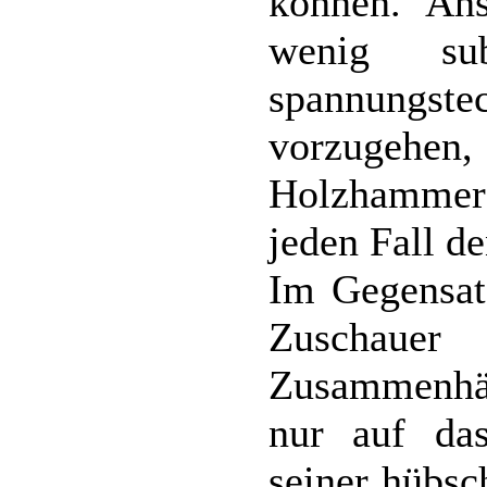
können. Ans
wenig su
spannungs
vorzugehen
Holzhammer 
jeden Fall de
Im Gegensat
Zuschau
Zusammenhä
nur auf da
seiner hübsc