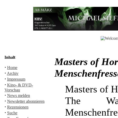
Inhalt
Masters of Hor
·
Home
Menschenfress
·
Archiv
·
Impressum
·
Kino- & DVD-
Masters of H
Vorschau
·
News melden
The Was
·
Newsletter abonnieren
·
Rezensionen
Menschenfre
·
Suche