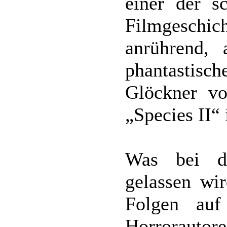
einer der s
Filmgesch
anrührend, 
phantastisc
Glöckner v
„Species II“ 
Was bei d
gelassen wir
Folgen auf
Horrorauto