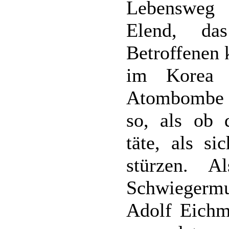
Lebensweg 
Elend, da
Betroffenen 
im Korea 
Atombombe zu
so, als ob 
täte, als s
stürzen. A
Schwiegerm
Adolf Eichm