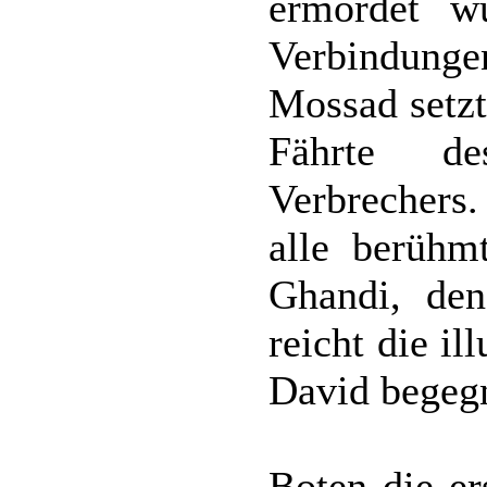
ermordet wu
Verbindung
Mossad setzt
Fährte de
Verbrechers.
alle berühm
Ghandi, de
reicht die i
David begegn
Boten die er