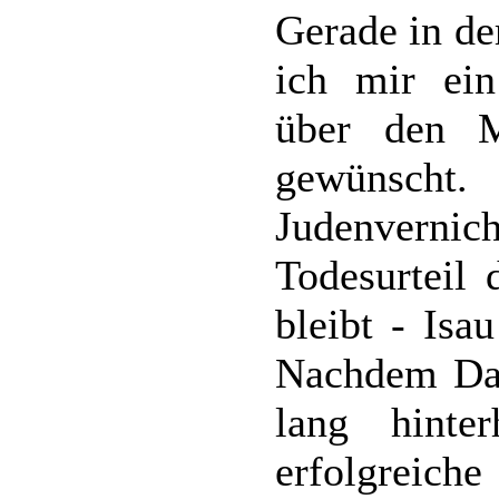
Gerade in de
ich mir ei
über den 
gewünsc
Judenverni
Todesurteil 
bleibt - Isa
Nachdem Dav
lang hinter
erfolgreic