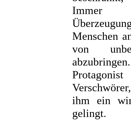
Immer w
Überzeugu
Menschen an
von unbes
abzubringe
Protagoni
Verschwörer,
ihm ein wir
gelingt.