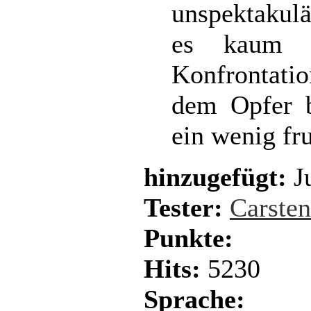
unspektakul
es kaum g
Konfrontat
dem Opfer b
ein wenig fru
hinzugefügt:
Ju
Tester:
Carste
Punkte:
Hits:
5230
Sprache: