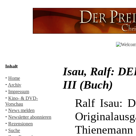
Inhalt
Isau, Ralf:
·
Home
III (Buch)
·
Archiv
·
Impressum
·
Kino- & DVD-
Ralf Isau: 
Vorschau
·
News melden
Originala
·
Newsletter abonnieren
·
Rezensionen
Thienemann
·
Suche