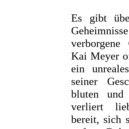
Es gibt übe
Geheimniss
verborgene 
Kai Meyer of
ein unreal
seiner Ges
bluten und
verliert li
bereit, sich