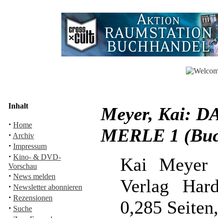
Inhalt
Meyer, Kai: 
·
Home
MERLE 1 (Buc
·
Archiv
·
Impressum
·
Kino- & DVD-
Kai Meyer 
Vorschau
·
News melden
Verlag Har
·
Newsletter abonnieren
·
Rezensionen
0,285 Seiten
·
Suche