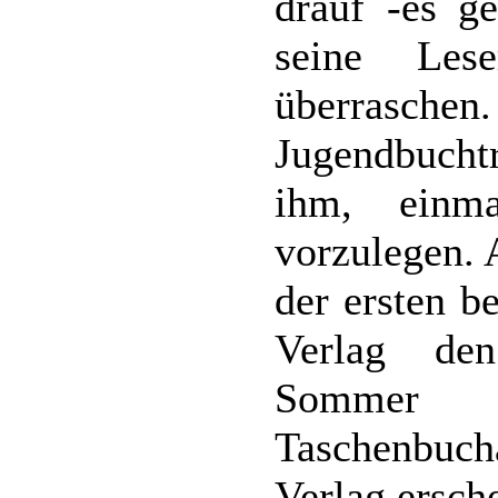
drauf -es g
seine Les
überra
Jugendbucht
ihm, einma
vorzulegen. 
der ersten b
Verlag de
Sommer
Taschenbu
Verlag ersch