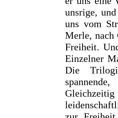
er uns eine 
unsrige, und
uns vom Str
Merle, nach 
Freiheit. Un
Einzelner Ma
Die Trilog
spannende,
Gleichzei
leidenschaft
zur Freihei