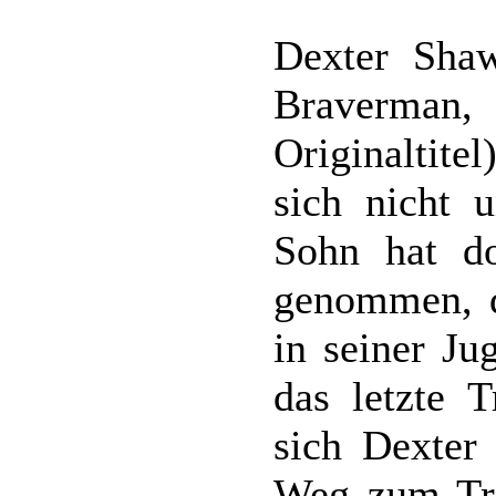
Dexter Sha
Braverman
Originaltite
sich nicht u
Sohn hat d
genommen, d
in seiner Ju
das letzte T
sich Dexter
Weg zum Tre