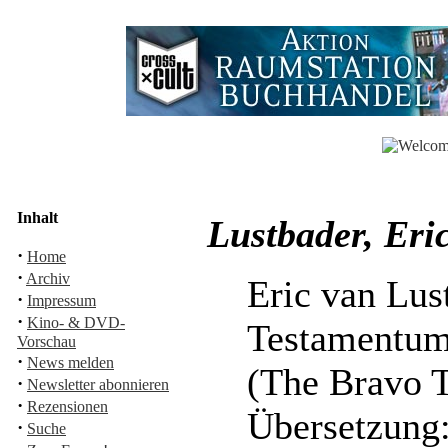
Inhalt
Lustbader, Eri
·
Home
·
Archiv
Eric van Lus
·
Impressum
·
Kino- & DVD-
Testamentu
Vorschau
·
News melden
(The Bravo T
·
Newsletter abonnieren
·
Rezensionen
Übersetzung:
·
Suche