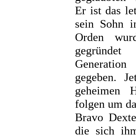
Er ist das l
sein Sohn in
Orden wur
gegründet
Generatio
gegeben. Je
geheimen H
folgen um da
Bravo Dexte
die sich ih