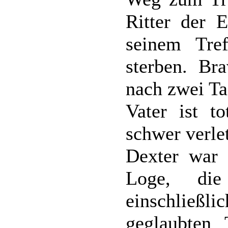
Ritter der 
seinem Tre
sterben. Br
nach zwei Ta
Vater ist to
schwer verle
Dexter war 
Loge, die
einschließ
geglaubten T