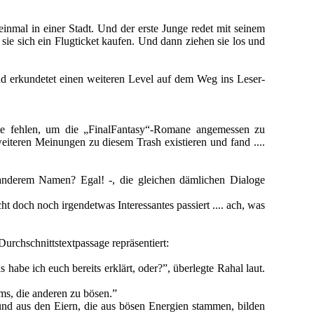
mal in einer Stadt. Und der erste Junge redet mit seinem
ie sich ein Flugticket kaufen. Und dann ziehen sie los und
nd erkundetet einen weiteren Level auf dem Weg ins Leser-
orte fehlen, um die „FinalFantasy“-Romane angemessen zu
eiteren Meinungen zu diesem Trash existieren und fand ....
r anderem Namen? Egal! -, die gleichen dämlichen Dialoge
ht doch noch irgendetwas Interessantes passiert .... ach, was
 Durchschnittstextpassage repräsentiert:
habe ich euch bereits erklärt, oder?”, überlegte Rahal laut.
ms, die anderen zu bösen.”
 und aus den Eiern, die aus bösen Energien stammen, bilden