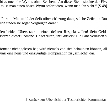
 es noch die Wyrms ohne Zeichen.” An dieser Stelle stockte der Elvaa
ll muss man einen bösen Wyrm sofort töten, wenn man ihn sieht.“ [S.48]
h Portion Mut und/oder Selbstüberschätzung dazu, solche Zeilen in Buc
ich finden sie sogar Vergnügen daran!
den beiden Übersetzern meinen tiefsten Respekt zollen! Sein Geld 
etzen dieser Romane. Haltet durch, ihr Gürtlers! Die Fans verlassen s
omane nicht gelesen hat, wird niemals von sich behaupten können, alle
quasi eine neue und einzigartige Komparation zu „schlecht” dar.
[
Zurück zur Übersicht der Testberichte
|
Kommentar 