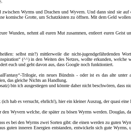
e.
d zwischen Wyrms und Drachen und Wyvern. Und dann sind sie auf ein
ine komische Grotte, um Schatzkisten zu öffnen. Mit dem Geld wollen s
t eure Wunden, nehmt all euren Mut zusammen, entleert euren Geist u
s heißen: selbst mir?) mittlerweile die nicht-jugendgefährdenden W
Inspiration“ (^^) in den Weiten des Netzes, wollte erkunden, welche w
undert euch und geht davon aus, dass Google noch funktioniert.
lFantasy“-Trilogie, ein neues Bündnis - oder ist es das alte unte
en, das gleiche Nichts an Handlung.
bsatz) bin ich ausgestiegen und könnte daher nicht beschwören, dass nic
k (ich hab es versucht, ehrlich!), hier ein kleiner Auszug, der quasi eine
er den Wyvern welche, die später zu bösen Wyrms werden. Douglas, das 
 dass es bei den Wyrms zwei Sorten gibt: die einen werden zu guten Wyr
 aus guten inneren Energien entstanden, entwickeln sich gute Wyrms,