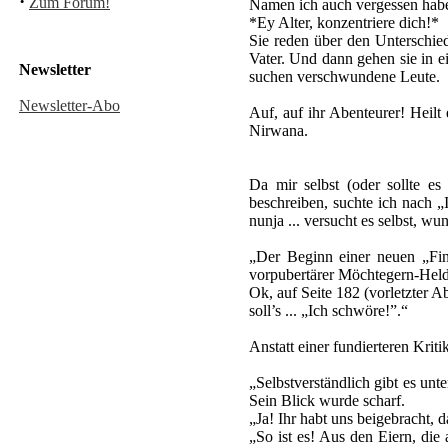
·
Zum Forum!
Namen ich auch vergessen hab
*Ey Alter, konzentriere dich!*
Sie reden über den Unterschie
Vater. Und dann gehen sie in e
Newsletter
suchen verschwundene Leute.
Newsletter-Abo
Auf, auf ihr Abenteurer! Heil
Nirwana.
Da mir selbst (oder sollte e
beschreiben, suchte ich nach „
nunja ... versucht es selbst, w
„Der Beginn einer neuen „Fina
vorpubertärer Möchtegern-Held
Ok, auf Seite 182 (vorletzter A
soll’s ... „Ich schwöre!”.“
Anstatt einer fundierteren Kriti
„Selbstverständlich gibt es unt
Sein Blick wurde scharf.
„Ja! Ihr habt uns beigebracht,
„So ist es! Aus den Eiern, die