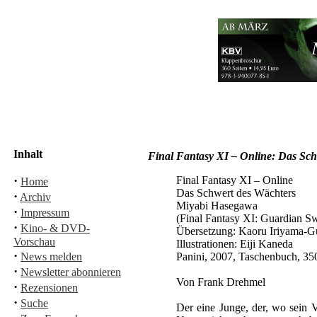
Inhalt
Final Fantasy XI – Online: Das Sc
·
Final Fantasy XI – Online
Home
Das Schwert des Wächters
·
Archiv
Miyabi Hasegawa
·
Impressum
(Final Fantasy XI: Guardian S
·
Kino- & DVD-
Übersetzung: Kaoru Iriyama-Gü
Vorschau
Illustrationen: Eiji Kaneda
·
News melden
Panini, 2007, Taschenbuch, 3
·
Newsletter abonnieren
Von Frank Drehmel
·
Rezensionen
·
Suche
Der eine Junge, der, wo sein 