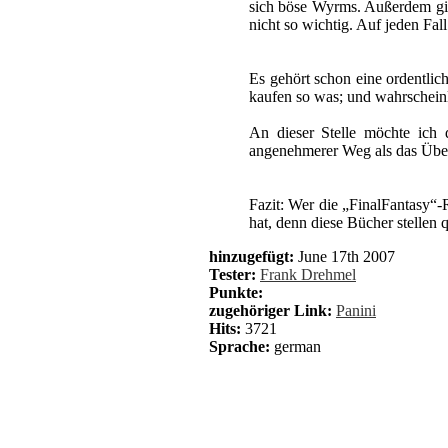
sich böse Wyrms. Außerdem gibt
nicht so wichtig. Auf jeden Fa
Es gehört schon eine ordentlic
kaufen so was; und wahrscheinl
An dieser Stelle möchte ich 
angenehmerer Weg als das Übers
Fazit: Wer die „FinalFantasy“-R
hat, denn diese Bücher stellen 
hinzugefügt:
June 17th 2007
Tester:
Frank Drehmel
Punkte:
zugehöriger Link:
Panini
Hits:
3721
Sprache:
german