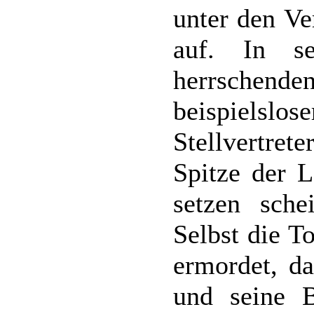
unter den Ve
auf. In s
herrschen
beispielslo
Stellvertret
Spitze der L
setzen sche
Selbst die T
ermordet, d
und seine B