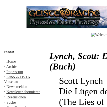
Inhalt
Lynch, Scott: 
·
Home
(Buch)
·
Archiv
·
Impressum
·
Kino- & DVD-
Scott Lynch
Vorschau
·
News melden
Die Lügen d
·
Newsletter abonnieren
·
Rezensionen
(The Lies o
·
Suche