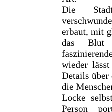
Die Stad
verschwun
erbaut, mit 
das Blut 
faszinieren
wieder läss
Details über
die Menschen
Locke selbs
Person por