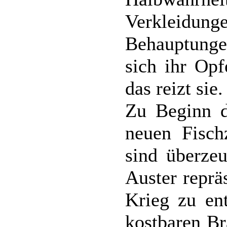
Verkleidu
Behauptunge
sich ihr Opf
das reizt sie.
Zu Beginn d
neuen Fisc
sind überze
Auster reprä
Krieg zu ent
kostbaren Br