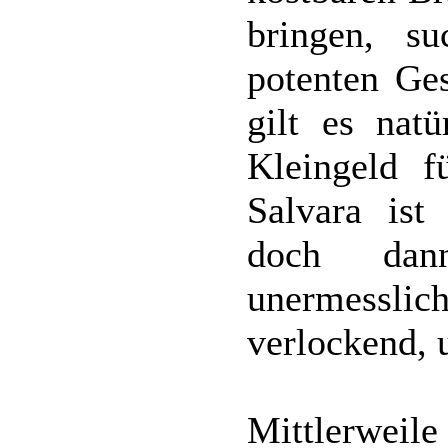
bringen, s
potenten Ges
gilt es natü
Kleingeld f
Salvara ist
doch dan
unermesslic
verlockend, u
Mittlerwei