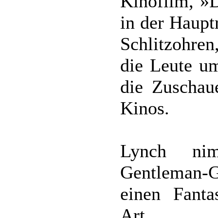
Kinofilm, »
in der Haup
Schlitzohren
die Leute um
die Zuschau
Kinos.
Lynch ni
Gentleman-G
einen Fanta
Art.