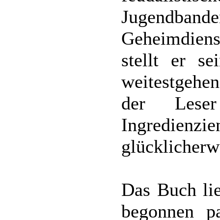
Jugendban
Geheimdienst
stellt er s
weitestgehe
der Leser
Ingredienz
glücklicherw
Das Buch lie
begonnen p