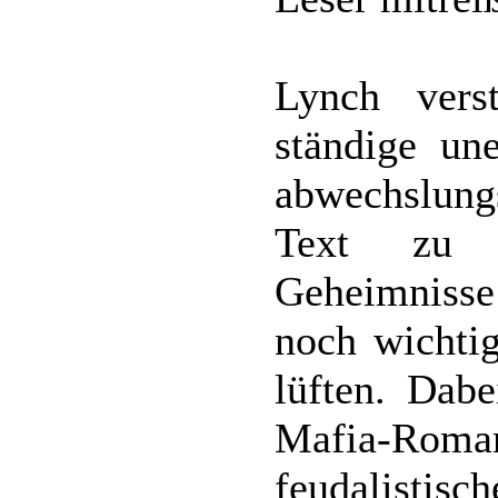
Lynch vers
ständige un
abwechslungs
Text zu f
Geheimnisse
noch wichtig
lüften. Dab
Mafia-Roman
feudalistisch