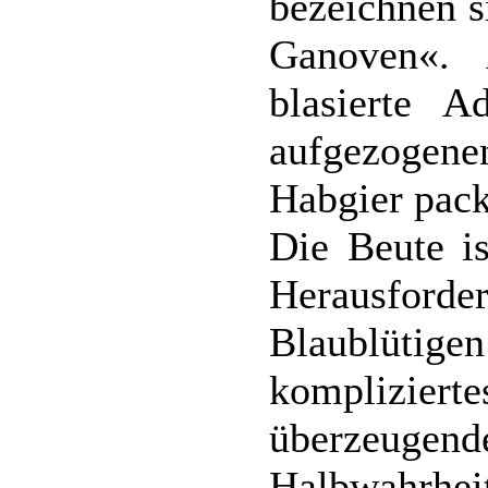
bezeichnen s
Ganoven«. 
blasierte Ad
aufgezogenen
Habgier pack
Die Beute is
Herausforde
Blaublütig
komplizier
überzeu
Halbwahr