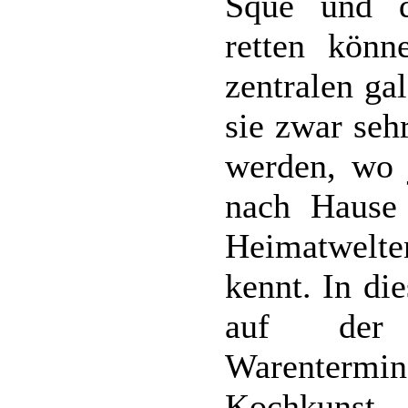
Sque und d
retten könn
zentralen ga
sie zwar seh
werden, wo 
nach Hause 
Heimatwelte
kennt. In di
auf der
Warentermi
Kochkunst