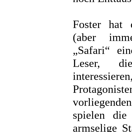
Foster hat
(aber imm
„Safari“ ei
Leser, d
interessie
Protagonist
vorliegende
spielen die
armselige St