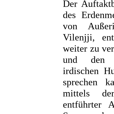
Der Auftakt
des Erdenm
von Außeri
Vilenjji, e
weiter zu ve
und den t
irdischen H
sprechen ka
mittels de
entführter 