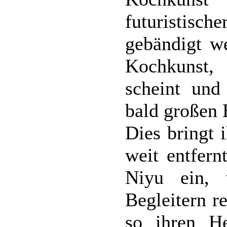
futuristisc
gebändigt we
Kochkunst,
scheint und
bald großen 
Dies bringt 
weit entfern
Niyu ein, 
Begleitern re
so ihren H