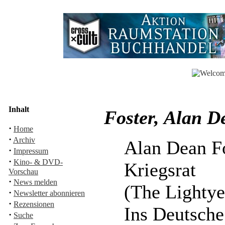
Inhalt
Foster, Alan D
·
Home
·
Archiv
Alan Dean F
·
Impressum
·
Kino- & DVD-
Kriegsrat
Vorschau
·
News melden
(The Lightye
·
Newsletter abonnieren
·
Rezensionen
Ins Deutsche
·
Suche