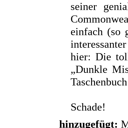
seiner gen
Commonwealt
einfach (so 
interessant
hier: Die to
„Dunkle Miss
Taschenbuch 
Schade!
hinzugefügt:
M