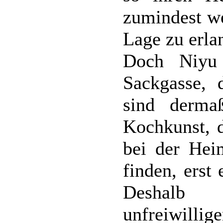
zumindest we
Lage zu erla
Doch Niyu 
Sackgasse, 
sind derma
Kochkunst, d
bei der Hei
finden, erst
Deshalb 
unfreiwillig