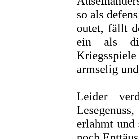
Auseinander
so als defen
outet, fällt
ein als d
Kriegsspiel
armselig und
Leider ver
Lesegenuss
erlahmt und 
noch Enttäus