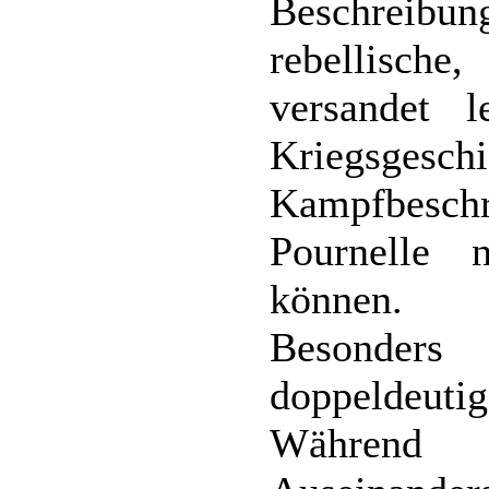
Beschreibun
rebellische
versandet 
Kriegs
Kampfbeschr
Pournelle n
können.
Besonders
doppeldeutig
Während W