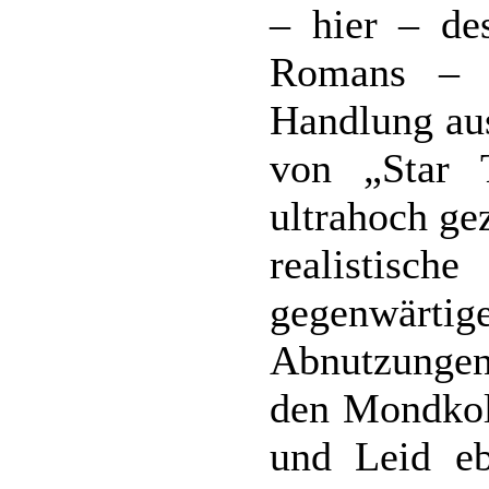
– hier – de
Romans – m
Handlung aus
von „Star 
ultrahoch ge
realisti
gegenwärt
Abnutzungen,
den Mondkolo
und Leid eb