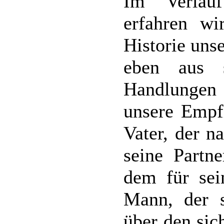
Im Verlau
erfahren wi
Historie uns
eben aus s
Handlungen 
unsere Empf
Vater, der n
seine Partne
dem für sei
Mann, der s
über den sic