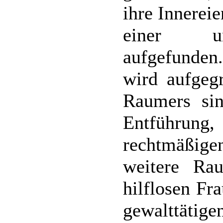
ihre Innereie
einer unl
aufgefunde
wird aufgeg
Raumers si
Entführung
rechtmäßig
weitere Rau
hilflosen Fr
gewalttäti