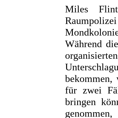
Miles Fli
Raumpolizei
Mondkolon
Während die
organisi
Unterschl
bekommen, w
für zwei Fäl
bringen kön
genommen, 