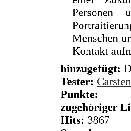
Personen u
Portraitieru
Menschen und
Kontakt auf
hinzugefügt:
D
Tester:
Carste
Punkte:
zugehöriger L
Hits:
3867