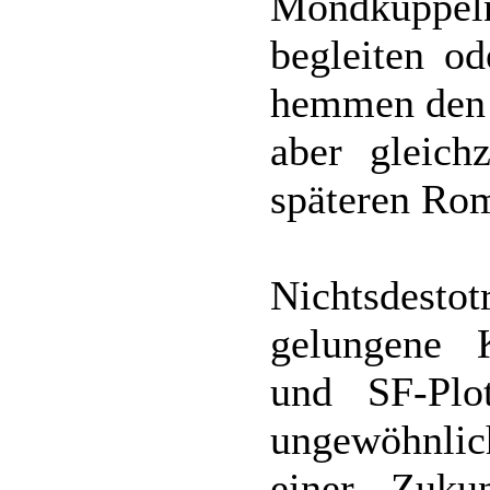
Mondkuppeln
begleiten od
hemmen den 
aber gleich
späteren Ro
Nichtsdes
gelungene 
und SF-Plo
ungewöhnlic
einer Zukun