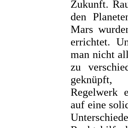
Zukunft. Ra
den Planet
Mars wurden
errichtet. U
man nicht al
zu verschi
geknüpft,
Regelwerk e
auf eine soli
Untersc