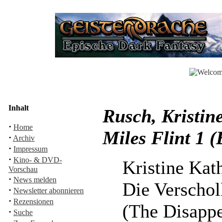
Inhalt
Rusch, Kristin
·
Home
Miles Flint 1 
·
Archiv
·
Impressum
·
Kino- & DVD-
Kristine Kat
Vorschau
·
News melden
Die Verschol
·
Newsletter abonnieren
·
Rezensionen
(The Disapp
·
Suche